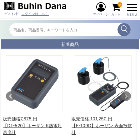
0
ゲスト様
ログインはこちら
マイページ
カート
MENU
新着商品
販売価格
7,875 円
販売価格
101,250 円
【DT-520】ホーザン K熱電対
【F-109D】ホーザン 表面抵抗
温度計
計