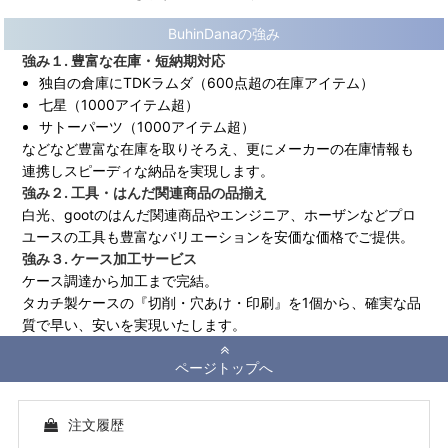
BuhinDanaの強み
強み１. 豊富な在庫・短納期対応
独自の倉庫にTDKラムダ（600点超の在庫アイテム）
七星（1000アイテム超）
サトーパーツ（1000アイテム超）
などなど豊富な在庫を取りそろえ、更にメーカーの在庫情報も
連携しスピーディな納品を実現します。
強み２. 工具・はんだ関連商品の品揃え
白光、gootのはんだ関連商品やエンジニア、ホーザンなどプロ
ユースの工具も豊富なバリエーションを安価な価格でご提供。
強み３. ケース加工サービス
ケース調達から加工まで完結。
タカチ製ケースの『切削・穴あけ・印刷』を1個から、確実な品
質で早い、安いを実現いたします。
ページトップへ
注文履歴