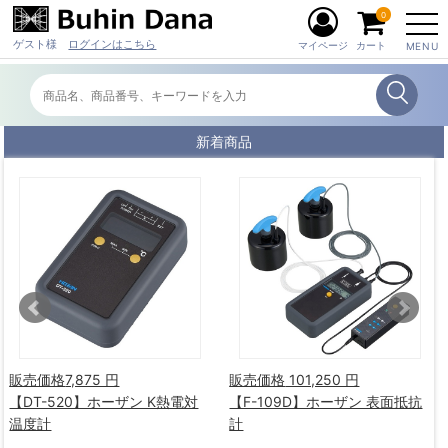
0
ゲスト様
ログインはこちら
マイページ
カート
MENU
新着商品
販売価格
7,875 円
販売価格
101,250 円
【DT-520】ホーザン K熱電対
【F-109D】ホーザン 表面抵抗
温度計
計