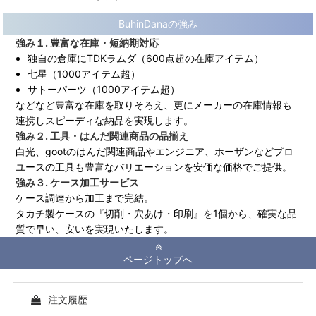
BuhinDanaの強み
強み１. 豊富な在庫・短納期対応
独自の倉庫にTDKラムダ（600点超の在庫アイテム）
七星（1000アイテム超）
サトーパーツ（1000アイテム超）
などなど豊富な在庫を取りそろえ、更にメーカーの在庫情報も
連携しスピーディな納品を実現します。
強み２. 工具・はんだ関連商品の品揃え
白光、gootのはんだ関連商品やエンジニア、ホーザンなどプロ
ユースの工具も豊富なバリエーションを安価な価格でご提供。
強み３. ケース加工サービス
ケース調達から加工まで完結。
タカチ製ケースの『切削・穴あけ・印刷』を1個から、確実な品
質で早い、安いを実現いたします。
ページトップへ
注文履歴