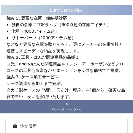
BuhinDanaの強み
強み１. 豊富な在庫・短納期対応
独自の倉庫にTDKラムダ（600点超の在庫アイテム）
七星（1000アイテム超）
サトーパーツ（1000アイテム超）
などなど豊富な在庫を取りそろえ、更にメーカーの在庫情報も
連携しスピーディな納品を実現します。
強み２. 工具・はんだ関連商品の品揃え
白光、gootのはんだ関連商品やエンジニア、ホーザンなどプロ
ユースの工具も豊富なバリエーションを安価な価格でご提供。
強み３. ケース加工サービス
ケース調達から加工まで完結。
タカチ製ケースの『切削・穴あけ・印刷』を1個から、確実な品
質で早い、安いを実現いたします。
ページトップへ
注文履歴