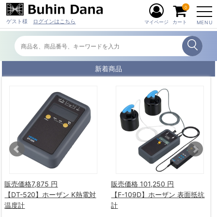
0
ゲスト様
ログインはこちら
マイページ
カート
MENU
新着商品
販売価格
7,875 円
販売価格
101,250 円
【DT-520】ホーザン K熱電対
【F-109D】ホーザン 表面抵抗
温度計
計