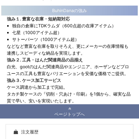
BuhinDanaの強み
強み１. 豊富な在庫・短納期対応
独自の倉庫にTDKラムダ（600点超の在庫アイテム）
七星（1000アイテム超）
サトーパーツ（1000アイテム超）
などなど豊富な在庫を取りそろえ、更にメーカーの在庫情報も
連携しスピーディな納品を実現します。
強み２. 工具・はんだ関連商品の品揃え
白光、gootのはんだ関連商品やエンジニア、ホーザンなどプロ
ユースの工具も豊富なバリエーションを安価な価格でご提供。
強み３. ケース加工サービス
ケース調達から加工まで完結。
タカチ製ケースの『切削・穴あけ・印刷』を1個から、確実な品
質で早い、安いを実現いたします。
ページトップへ
注文履歴