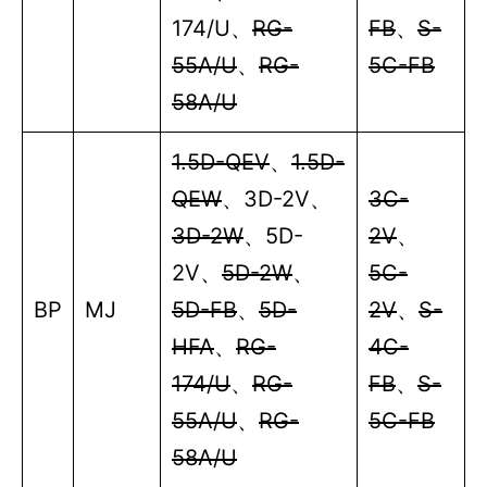
174/U
、
RG-
FB
、
S-
55A/U
、
RG-
5C-FB
58A/U
1.5D-QEV
、
1.5D-
QEW
、
3D-2V
、
3C-
3D-2W
、
5D-
2V
、
2V
、
5D-2W
、
5C-
BP
MJ
5D-FB
、
5D-
2V
、
S-
HFA
、
RG-
4C-
174/U
、
RG-
FB
、
S-
55A/U
、
RG-
5C-FB
58A/U