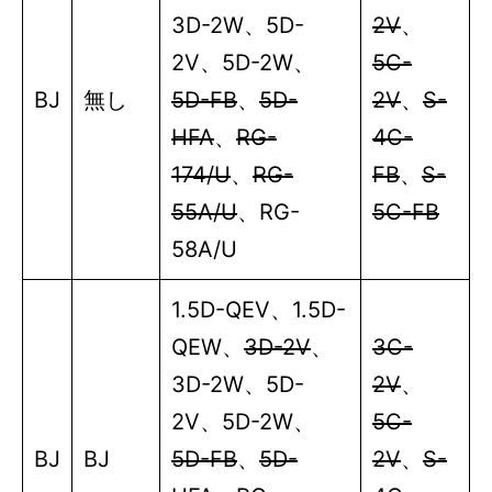
3D-2W
、
5D-
2V
、
2V
、
5D-2W
、
5C-
BJ
無し
5D-FB
、
5D-
2V
、
S-
HFA
、
RG-
4C-
174/U
、
RG-
FB
、
S-
55A/U
、
RG-
5C-FB
58A/U
1.5D-QEV
、
1.5D-
QEW
、
3D-2V
、
3C-
3D-2W
、
5D-
2V
、
2V
、
5D-2W
、
5C-
BJ
BJ
5D-FB
、
5D-
2V
、
S-