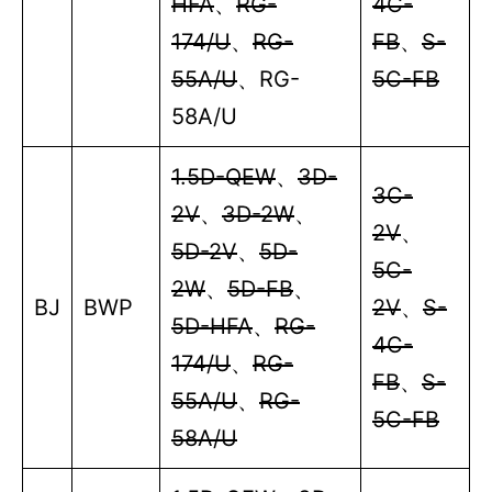
HFA
、
RG-
4C-
174/U
、
RG-
FB
、
S-
55A/U
、
RG-
5C-FB
58A/U
1.5D-QEW
、
3D-
3C-
2V
、
3D-2W
、
2V
、
5D-2V
、
5D-
5C-
2W
、
5D-FB
、
BJ
BWP
2V
、
S-
5D-HFA
、
RG-
4C-
174/U
、
RG-
FB
、
S-
55A/U
、
RG-
5C-FB
58A/U