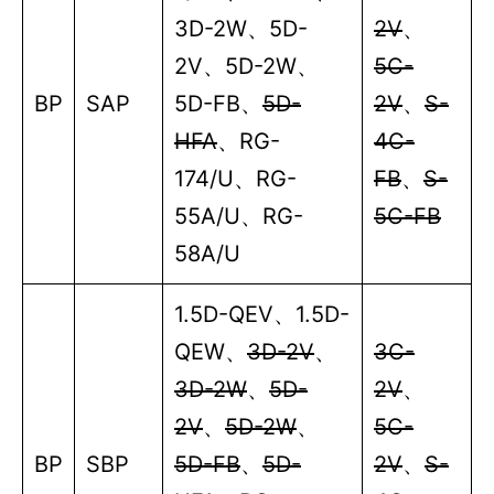
3D-2W
、
5D-
2V
、
2V
、
5D-2W
、
5C-
BP
SAP
5D-FB
、
5D-
2V
、
S-
HFA
、
RG-
4C-
174/U
、
RG-
FB
、
S-
55A/U
、
RG-
5C-FB
58A/U
1.5D-QEV
、
1.5D-
QEW
、
3D-2V
、
3C-
3D-2W
、
5D-
2V
、
2V
、
5D-2W
、
5C-
BP
SBP
5D-FB
、
5D-
2V
、
S-