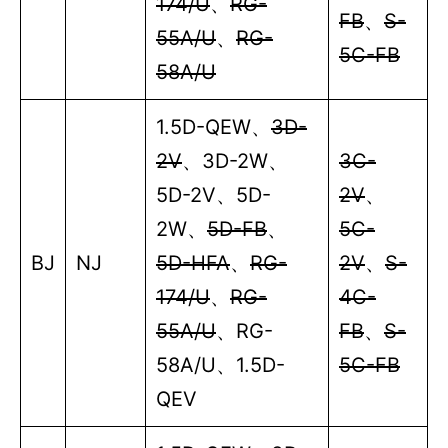
174/U
、
RG-
FB
、
S-
55A/U
、
RG-
5C-FB
58A/U
1.5D-QEW
、
3D-
2V
、
3D-2W
、
3C-
5D-2V
、
5D-
2V
、
2W
、
5D-FB
、
5C-
BJ
NJ
5D-HFA
、
RG-
2V
、
S-
174/U
、
RG-
4C-
55A/U
、
RG-
FB
、
S-
58A/U
、
1.5D-
5C-FB
QEV