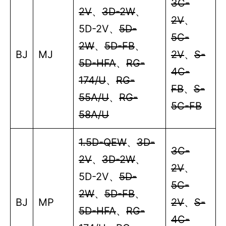
3C-
2V
、
3D-2W
、
2V
、
5D-2V
、
5D-
5C-
2W
、
5D-FB
、
BJ
MJ
2V
、
S-
5D-HFA
、
RG-
4C-
174/U
、
RG-
FB
、
S-
55A/U
、
RG-
5C-FB
58A/U
1.5D-QEW
、
3D-
3C-
2V
、
3D-2W
、
2V
、
5D-2V
、
5D-
5C-
2W
、
5D-FB
、
BJ
MP
2V
、
S-
5D-HFA
、
RG-
4C-