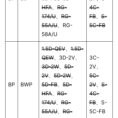
HFA
、
RG-
4C-
174/U
、
RG-
FB
、
S-
55A/U
、
RG-
5C-FB
58A/U
1.5D-QEV
、
1.5D-
QEW
、
3D-2V
、
3C-
3D-2W
、
5D-
2V
、
2V
、
5D-2W
、
5C-
BP
BWP
5D-FB
、
5D-
2V
、
S-
HFA
、
RG-
4C-
174/U
、
RG-
FB
、
S-
55A/U
、
RG-
5C-FB