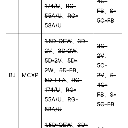
4C-
174/U
、
RG-
FB
、
S-
55A/U
、
RG-
5C-FB
58A/U
1.5D-QEW
、
3D-
3C-
2V
、
3D-2W
、
2V
、
5D-2V
、
5D-
5C-
2W
、
5D-FB
、
BJ
MCXP
2V
、
S-
5D-HFA
、
RG-
4C-
174/U
、
RG-
FB
、
S-
55A/U
、
RG-
5C-FB
58A/U
1.5D-QEW
、
3D-