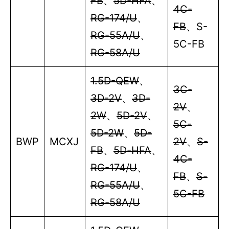
FB
、
5D-HFA
、
4C-
RG-174/U
、
FB
、
S
-
RG-55A/U
、
5C-FB
RG-58A/U
1.5D-QEW
、
3C-
3D-2V
、
3D-
2V
、
2W
、
5D-2V
、
5C-
5D-2W
、
5D-
BWP
MCXJ
2V
、
S-
FB
、
5D-HFA
、
4C-
RG-174/U
、
FB
、
S-
RG-55A/U
、
5C-FB
RG-58A/U