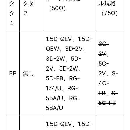
ク
クタ
ル規格
（50Ω）
タ
２
（75Ω）
１
1.5D-QEV
、
1.5D-
3C-
QEW
、
3D-2V
、
2V
、
3D-2W
、
5D-
5C-
2V
、
5D-2W
、
BP
無し
2V
、
S-
5D-FB
、
RG-
4C-
174/U
、
RG-
FB
、
S-
55A/U
、
RG-
5C-FB
58A/U
1.5D-QEV
、
1.5D-