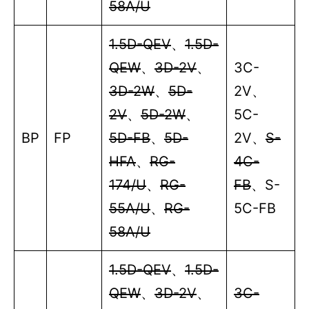
58A/U
1.5D-QEV
、
1.5D-
QEW
、
3D-2V
、
3C-
3D-2W
、
5D-
2V
、
2V
、
5D-2W
、
5C-
BP
FP
5D-FB
、
5D-
2V
、
S-
HFA
、
RG-
4C-
174/U
、
RG-
FB
、
S-
55A/U
、
RG-
5C-FB
58A/U
1.5D-QEV
、
1.5D-
QEW
、
3D-2V
、
3C-