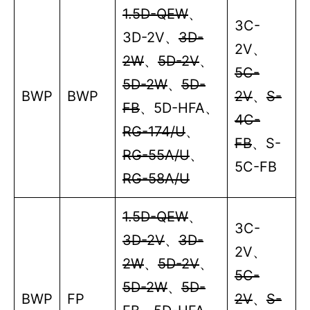
1.5D-QEW
、
3C-
3D-2V
、
3D-
2V
、
2W
、
5D-2V
、
5C-
5D-2W
、
5D-
BWP
BWP
2V
、
S-
FB
、
5D-HFA
、
4C-
RG-174/U
、
FB
、
S-
RG-55A/U
、
5C-FB
RG-58A/U
1.5D-QEW
、
3C-
3D-2V
、
3D-
2V
、
2W
、
5D-2V
、
5C-
5D-2W
、
5D-
BWP
FP
2V
、
S-