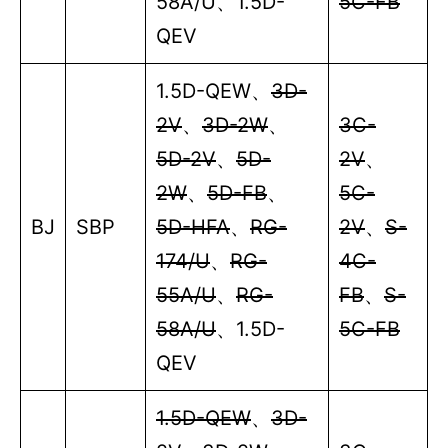
58A/U
、
1.5D-
5C-FB
QEV
1.5D-QEW
、
3D-
2V
、
3D-2W
、
3C-
5D-2V
、
5D-
2V
、
2W
、
5D-FB
、
5C-
BJ
SBP
5D-HFA
、
RG-
2V
、
S-
174/U
、
RG-
4C-
55A/U
、
RG-
FB
、
S-
58A/U
、
1.5D-
5C-FB
QEV
1.5D-QEW
、
3D-