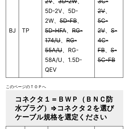
2V
、
3D-2W
、
3C-
5D-2V
、
5D-
2V
、
2W
、
5D-FB
、
5C-
BJ
TP
5D-HFA
、
RG-
2V
、
S-
174/U
、
RG-
4C-
55A/U
、
RG-
FB
、
S-
58A/U
、
1.5D-
5C-FB
QEV
このページのＴＯＰへ
コネクタ１＝ＢＷＰ（ＢＮＣ防
水プラグ）⇒コネクタ２を選び
ケーブル規格を選定ください