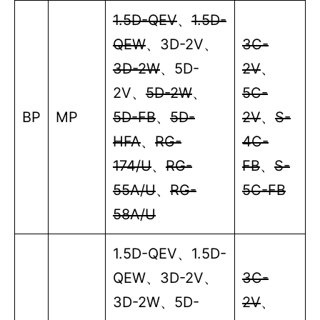
1.5D-QEV
、
1.5D-
QEW
、
3D-2V
、
3C-
3D-2W
、
5D-
2V
、
2V
、
5D-2W
、
5C-
BP
MP
5D-FB
、
5D-
2V
、
S-
HFA
、
RG-
4C-
174/U
、
RG-
FB
、
S-
55A/U
、
RG-
5C-FB
58A/U
1.5D-QEV
、
1.5D-
QEW
、
3D-2V
、
3C-
3D-2W
、
5D-
2V
、