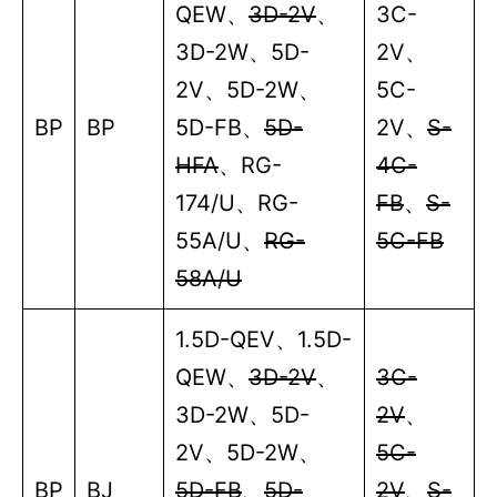
QEW
、
3D-2V
、
3C-
3D-2W
、
5D-
2V
、
2V
、
5D-2W
、
5C-
BP
BP
5D-FB
、
5D-
2V
、
S-
HFA
、
RG-
4C-
174/U
、
RG-
FB
、
S-
55A/U
、
RG-
5C-FB
58A/U
1.5D-QEV
、
1.5D-
QEW
、
3D-2V
、
3C-
3D-2W
、
5D-
2V
、
2V
、
5D-2W
、
5C-
BP
BJ
5D-FB
、
5D-
2V
、
S-