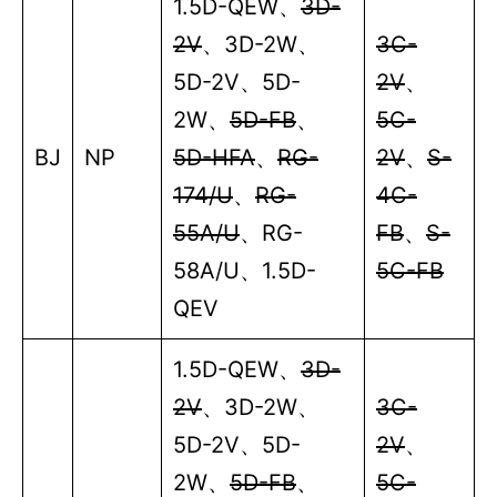
1.5D-QEW
、
3D-
2V
、
3D-2W
、
3C-
5D-2V
、
5D-
2V
、
2W
、
5D-FB
、
5C-
BJ
NP
5D-HFA
、
RG-
2V
、
S-
174/U
、
RG-
4C-
55A/U
、
RG-
FB
、
S-
58A/U
、
1.5D-
5C-FB
QEV
1.5D-QEW
、
3D-
2V
、
3D-2W
、
3C-
5D-2V
、
5D-
2V
、
2W
、
5D-FB
、
5C-