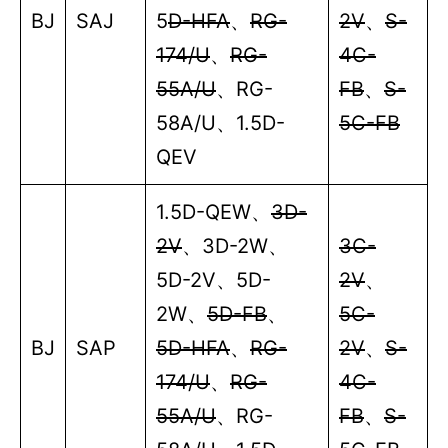
BJ
SAJ
5
D-HFA
、
RG-
2V
、
S-
174/U
、
RG-
4C-
55A/U
、
RG-
FB
、
S-
58A/U
、
1.5D-
5C-FB
QEV
1.5D-QEW
、
3D-
2V
、
3D-2W
、
3C-
5D-2V
、
5D-
2V
、
2W
、
5D-FB
、
5C-
BJ
SAP
5D-HFA
、
RG-
2V
、
S-
174/U
、
RG-
4C-
55A/U
、
RG-
FB
、
S-