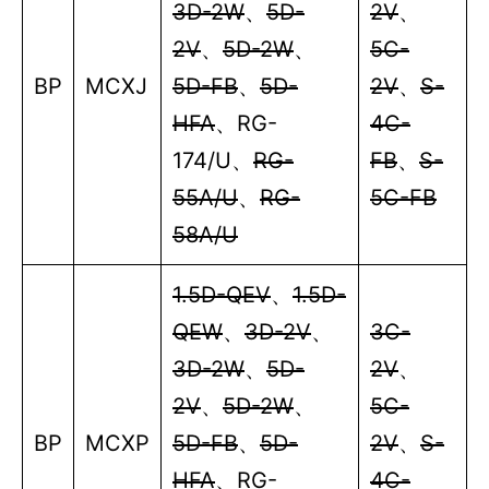
3D-2W
、
5D-
2V
、
2V
、
5D-2W
、
5C-
BP
MCXJ
5D-FB
、
5D-
2V
、
S-
HFA
、
RG-
4C-
174/U
、
RG-
FB
、
S-
55A/U
、
RG-
5C-FB
58A/U
1.5D-QEV
、
1.5D-
QEW
、
3D-2V
、
3C-
3D-2W
、
5D-
2V
、
2V
、
5D-2W
、
5C-
BP
MCXP
5D-FB
、
5D-
2V
、
S-
HFA
、
RG-
4C-