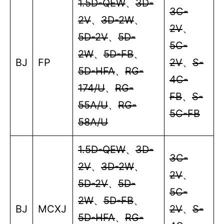
1.5D-QEW
、
3D-
3C-
2V
、
3D-2W
、
2V
、
5D-2V
、
5D-
5C-
2W
、
5D-FB
、
BJ
FP
2V
、
S-
5D-HFA
、
RG-
4C-
174/U
、
RG-
FB
、
S-
55A/U
、
RG-
5C-FB
58A/U
1.5D-QEW
、
3D-
3C-
2V
、
3D-2W
、
2V
、
5D-2V
、
5D-
5C-
2W
、
5D-FB
、
BJ
MCXJ
2V
、
S-
5D-HFA
、
RG-