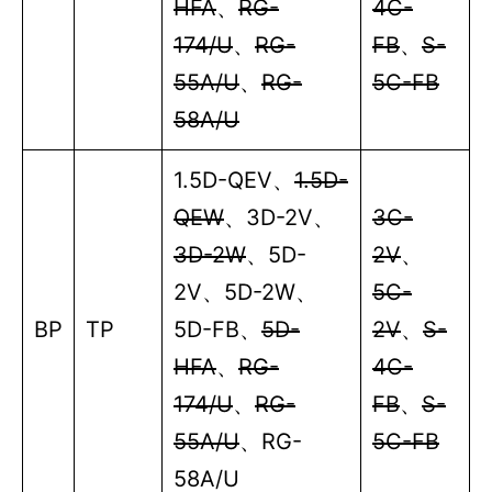
HFA
、
RG-
4C-
174/U
、
RG-
FB
、
S-
55A/U
、
RG-
5C-FB
58A/U
1.5D-QEV
、
1.5D-
QEW
、
3D-2V
、
3C-
3D-2W
、
5D-
2V
、
2V
、
5D-2W
、
5C-
BP
TP
5D-FB
、
5D-
2V
、
S-
HFA
、
RG-
4C-
174/U
、
RG-
FB
、
S-
55A/U
、
RG-
5C-FB
58A/U