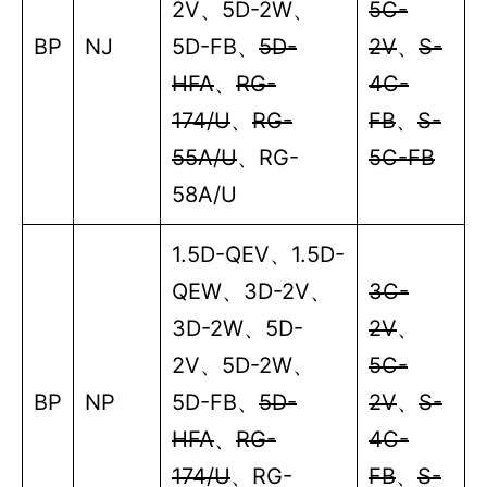
2V
、
5D-2W
、
5C-
BP
NJ
5D-FB
、
5D-
2V
、
S-
HFA
、
RG-
4C-
174/U
、
RG-
FB
、
S-
55A/U
、
RG-
5C-FB
58A/U
1.5D-QEV
、
1.5D-
QEW
、
3D-2V
、
3C-
3D-2W
、
5D-
2V
、
2V
、
5D-2W
、
5C-
BP
NP
5D-FB
、
5D-
2V
、
S-
HFA
、
RG-
4C-
174/U
、
RG-
FB
、
S-