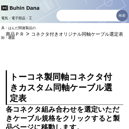
コ
ン
電気・電子部品・工
テ
具・はんだ関連製品の
>
ン
商品ＰＲ
コネクタ付きオリジナル同軸ケーブル選定表
卸・通販
ツ
へ
ス
キ
トーコネ製同軸コネクタ付
ッ
きカスタム同軸ケーブル選
プ
定表
各コネクタ組み合わせを選定いただ
きケーブル規格をクリックすると製
品ページに移動します。