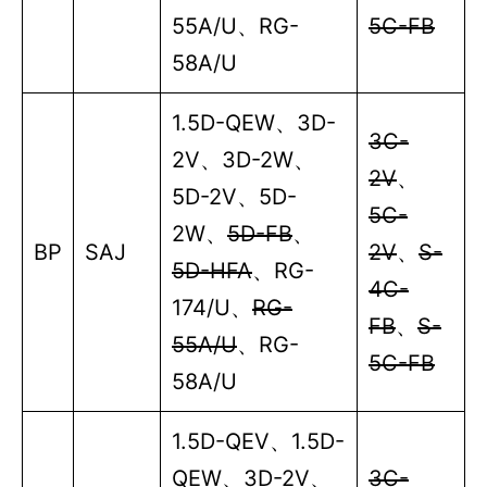
55A/U
、
RG-
5C-FB
58A/U
1.5D-QEW
、
3D-
3C-
2V
、
3D-2W
、
2V
、
5D-2V
、
5D-
5C-
2W
、
5D-FB
、
BP
SAJ
2V
、
S-
5D-HFA
、
RG-
4C-
174/U
、
RG-
FB
、
S-
55A/U
、
RG-
5C-FB
58A/U
1.5D-QEV
、
1.5D-
QEW
、
3D-2V
、
3C-