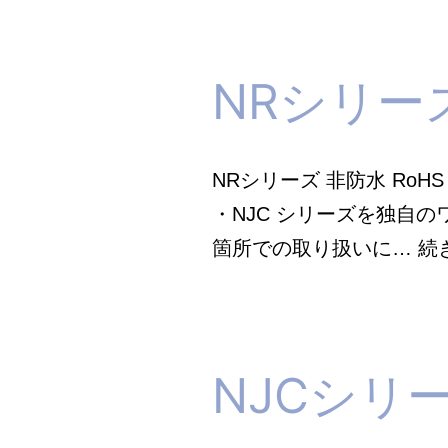
究
所
NRシリー
_
NRシリーズ 非防水 Ro
・NJC シリーズを独自
箇所での取り扱いに…
続
NJCシリ