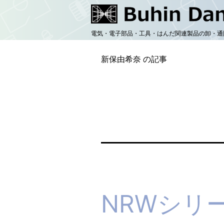
コ
ン
電気・電子部品・工具・はんだ関連製品の卸・通
テ
ン
新保由希奈 の記事
ツ
へ
ス
キ
ッ
プ
NRWシリ