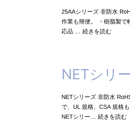
25AAシリーズ 非防水 R
作業も簡便。 ・樹脂製で軽
25AA
応品 …
続きを読む
シ
リ
ー
NETシリ
ズ
_
七
NETシリーズ 非防水 R
星
で、UL 規格、CSA 規
科
NETシリー…
続きを読む
学
研