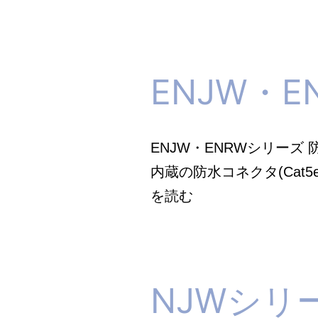
究
所
ENJW・
_
ENJW・ENRWシリーズ 防
内蔵の防水コネクタ(Cat
ENJW・
を読む
ENRW
シ
リ
NJWシリ
ー
ズ