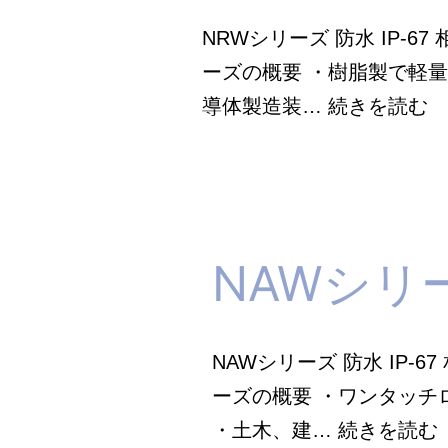
NRWシリーズ 防水 IP-6
ーズの概要 ・樹脂製で軽
N
導体製造装…
続きを読む
シ
リ
ー
ズ
NAWシリ
_
七
星
NAWシリーズ 防水 IP-
科
ーズの概要 ・ワンタッチ
学
・土木、建…
続きを読む
研