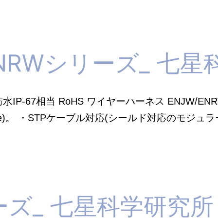
シ
リ
ー
ENRWシリーズ_ 七
ズ
七
水IP-67相当 RoHS ワイヤーハーネス ENJW/E
星
5e)。 ・STPケーブル対応(シールド対応のモジュ
科
学
研
究
所
ーズ_ 七星科学研究所