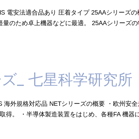
七
oHS 電安法適合品あり 圧着タイプ 25AAシリー
星
量のため卓上機器などに最適。 25AAシリーズの特徴 
科
学
研
究
所
ーズ_ 七星科学研究所
oHS 海外規格対応品 NETシリーズの概要 ・欧州
格も取得。 ・半導体製造装置をはじめ、各種FA 機
NET
シ