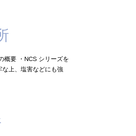
所
ズの概要 ・NCS シリーズを
牢な上、塩害などにも強
所