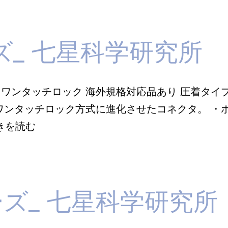
リ
ー
ズ_ 七星科学研究所
ズ
七
HS ワンタッチロック 海外規格対応品あり 圧着タイ
星
のワンタッチロック方式に進化させたコネクタ。 ・
科
NR
きを読む
学
シ
研
リ
究
ー
所
ーズ_ 七星科学研究所
ズ
_