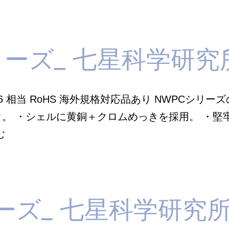
シ
リ
ー
リーズ_ 七星科学研究
ズ
_
七
X6 相当 RoHS 海外規格対応品あり NWPCシリー
星
。 ・シェルに黄銅＋クロムめっきを採用。 ・堅
科
NWPC
む
学
シ
研
リ
究
ー
所
リーズ_ 七星科学研究
ズ
_