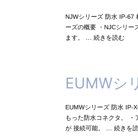
_
NJWシリーズ 防水 IP-
七
ーズの概要 ・NJCシリ
星
NJW
ます。 …
続きを読む
科
シ
学
リ
研
ー
究
EUMWシ
ズ
所
_
七
EUMWシリーズ 防水 IP
星
もった防水コネクタ。 
科
が 接続可能。 …
続きを
学