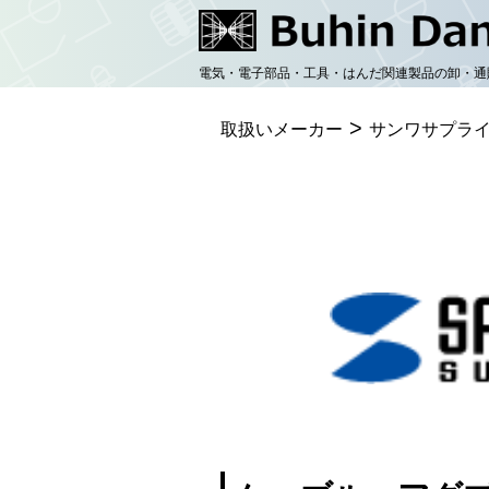
コ
ン
電気・電子部品・工具・はんだ関連製品の卸・通
テ
>
ン
取扱いメーカー
サンワサプラ
ツ
へ
ス
キ
ッ
プ