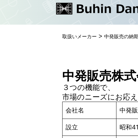
コ
ン
テ
>
ン
取扱いメーカー
中発販売の納
ツ
へ
ス
中発販売株式
キ
３つの機能で、
ッ
市場のニーズにお応
プ
会社名
中発販
設立
昭和41