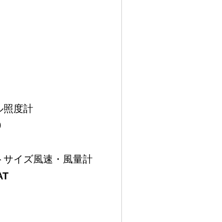
ル照度計
0
トサイズ風速・風量計
AT