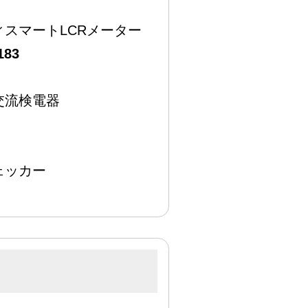
ィスマートLCRメーター
183
交流検電器
ェッカー