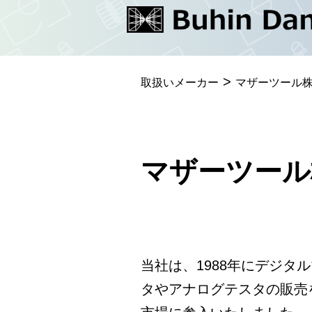
コ
ン
テ
>
ン
取扱いメーカー
マザーツール
ツ
へ
ス
マザーツール
キ
ッ
プ
当社は、1988年にデジタ
タやアナログテスタの販売