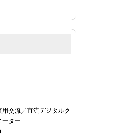
流用交流／直流デジタルク
メーター
9