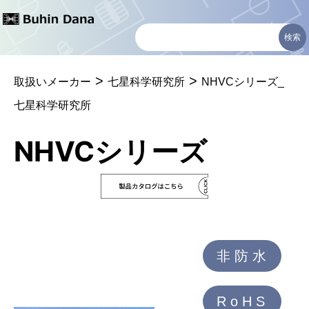
コ
ン
テ
>
>
ン
取扱いメーカー
七星科学研究所
NHVCシリーズ_
ツ
七星科学研究所
へ
NHVCシリーズ
ス
キ
ッ
プ
非 防 水
R o H S