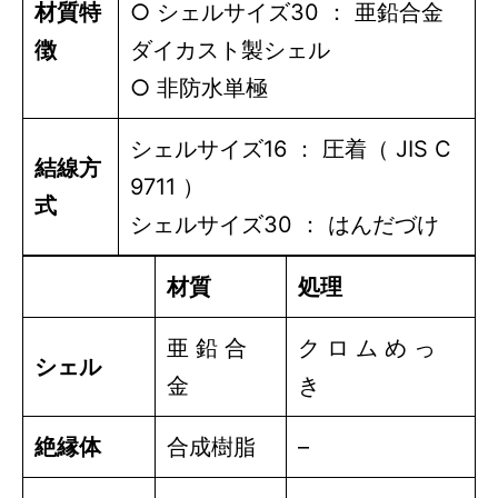
材質特
○ シェルサイズ30 ： 亜鉛合金
徴
ダイカスト製シェル
○ 非防水単極
シェルサイズ16 ： 圧着（ JIS C
結線方
9711 ）
式
シェルサイズ30 ： はんだづけ
材質
処理
亜 鉛 合
ク ロ ム め っ
シェル
金
き
絶縁体
合成樹脂
–