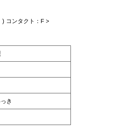
 ) コンタクト：F >
理
めっき