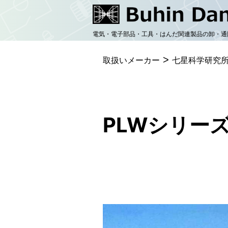
コ
ン
電気・電子部品・工具・はんだ関連製品の卸・通
テ
>
ン
取扱いメーカー
七星科学研究
ツ
へ
ス
PLWシリー
キ
ッ
プ