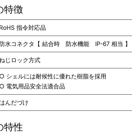
の特徴
RoHS 指令対応品
防水コネクタ【 結合時 防水機能 IP-67 相当 
ねじロック方式
○ シェルには耐候性に優れた樹脂を採用
○
電気用品安全法適合品
はんだづけ
の特性