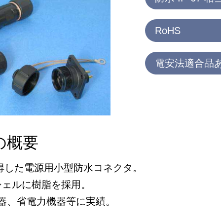
RoHS
電安法適合品
の概要
取得した電源用小型防水コネクタ。
シェルに樹脂を採用。
明機器、省電力機器等に実績。