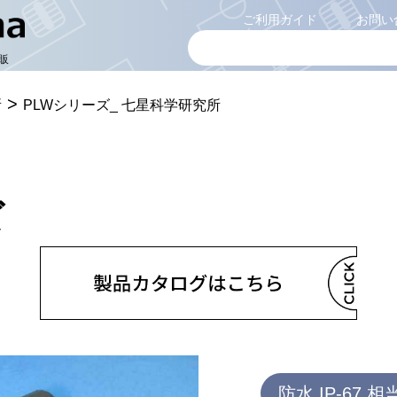
ご利用ガイド
お問い
販
>
所
PLWシリーズ_ 七星科学研究所
ズ
防水 IP-67 相