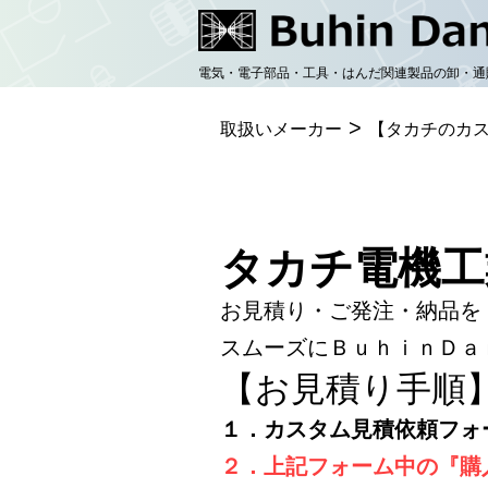
コ
ン
電気・電子部品・工具・はんだ関連製品の卸・通
テ
>
ン
取扱いメーカー
【タカチのカ
ツ
へ
ス
タカチ電機工
キ
お見積り・ご発注・納品を
ッ
スムーズにＢｕｈｉｎＤａ
プ
【お見積り手順
１．カスタム見積依頼フォ
２．上記フォーム中の『購