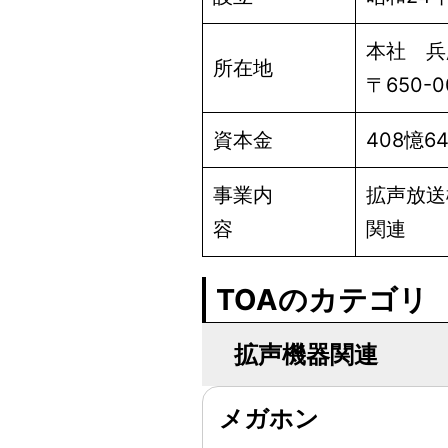
本社 兵
所在地
〒650-
資本金
408憶
事業内
拡声放送
容
関連
TOAのカテゴリ
拡声機器関連
メガホン