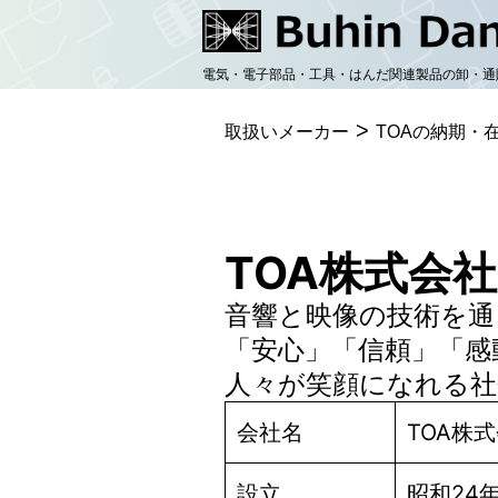
コ
ン
電気・電子部品・工具・はんだ関連製品の卸・通
テ
>
ン
取扱いメーカー
TOAの納期・
ツ
へ
ス
TOA株式会社
キ
音響と映像の技術を通
ッ
「安心」「信頼」「感
プ
人々が笑顔になれる社
会社名
TOA株式
設立
昭和24年