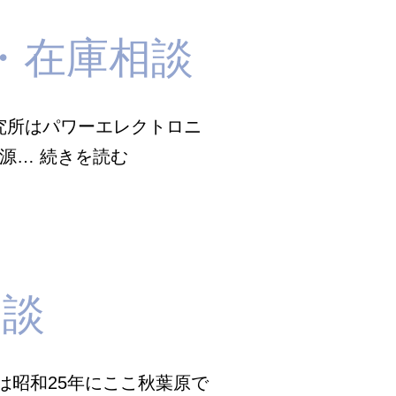
・在庫相談
計測技術研究所はパワーエレクトロニ
株
電源…
続きを読む
式
会
社
計
相談
測
技
術
は昭和25年にここ秋葉原で