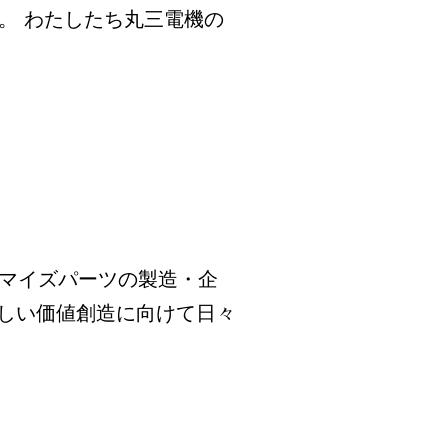
研
。 わたしたち丸三電機の
究
所
の
納
期・
在
庫
相
タマイズパーツの製造・企
談
しい価値創造に向けて日々