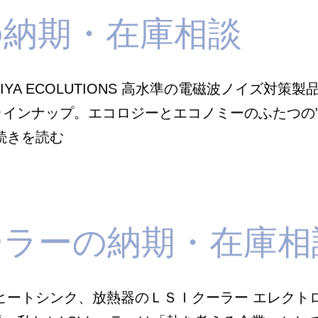
ン
相
の納期・在庫相談
の
談
納
期・
IYA ECOLUTIONS 高水準の電磁波ノイズ対
在
インナップ。エコロジーとエコノミーのふたつの”
庫
森
続きを読む
相
宮
談
電
機
ーラーの納期・在庫相
の
納
期・
ヒートシンク、放熱器のＬＳＩクーラー エレクト
在