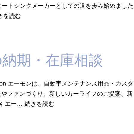
ヒートシンクメーカーとしての道を歩み始めました
Ｌ
きを読む
Ｅ
Ｘ
丸
の納期・在庫相談
三
電
機
mon エーモンは、自動車メンテナンス用品・カス
の
援やファンづくり、新しいカーライフのご提案、新
納
エ
名 エー…
続きを読む
期・
－
在
モ
庫