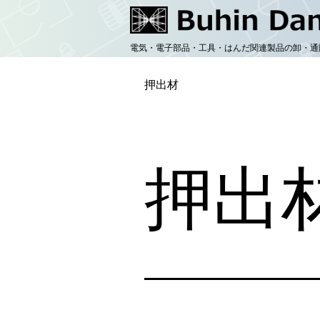
コ
ン
電気・電子部品・工具・はんだ関連製品の卸・通
テ
ン
押出材
ツ
へ
ス
押出
キ
ッ
プ