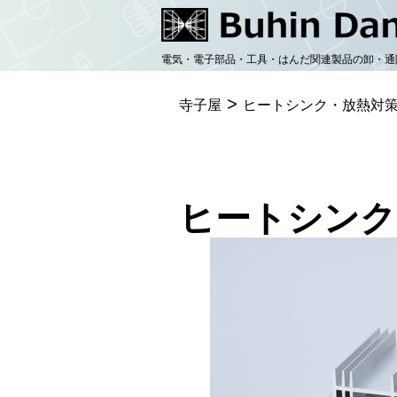
コ
ン
電気・電子部品・工具・はんだ関連製品の卸・通
テ
>
ン
寺子屋
ヒートシンク・放熱対策｜B
ツ
へ
ス
ヒートシンク
キ
ッ
プ