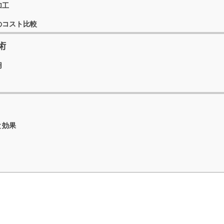
加工
のコスト比較
術
用
と効果