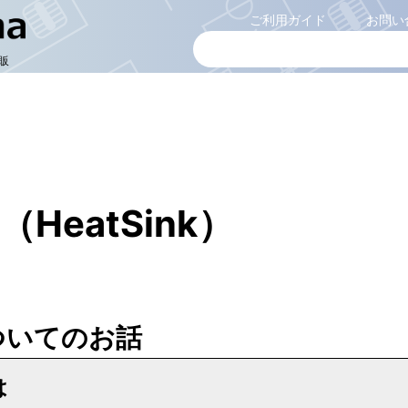
ご利用ガイド
お問い
販
HeatSink）
ついてのお話
は