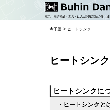
コ
ン
電気・電子部品・工具・はんだ関連製品の卸・通
テ
>
ン
寺子屋
ヒートシンク
ツ
へ
ス
ヒートシンク（
キ
ッ
プ
ヒートシンクに
・
ヒートシンクと