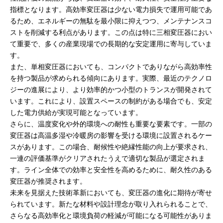
指標となります。高効率変圧器は少ない電力損失で運用可能であ
るため、エネルギーの無駄を最小限に抑えつつ、メンテナンスコ
ストを削減する利点があります。この点は特に三相変圧器におい
て重要で、多くの産業現場での長期的な安定運用に寄与していま
す。
また、単相変圧器においても、コンパクトでありながら高効率性
を持つ製品が求められる傾向にあります。実際、最近のテクノロ
ジーの進展により、より効率的かつ小型のトランスが開発されて
います。これにより、設置スペースの制約がある場合でも、安定
した電力供給が実現可能となっています。
さらに、温度変化や外的環境への耐性も重要な要素です。一部の
変圧器は高温多湿や冷暖房の影響を受ける環境に設置されるケー
スがあります。この場合、耐候性や絶縁性能の向上が要求され、
一連の評価基準がクリアされたうえで適切な製品が選定されま
す。ライン全体での効率と安全性を高めるために、耐久性のある
変圧器が推奨されます。
未来を見据えた技術革新においても、変圧器の進化に期待が寄せ
られています。新たな材料や設計理念が取り入れられることで、
さらなる高効率化と環境負荷の軽減が可能になる可能性がありま