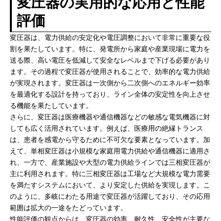
変圧器の実用的な応用と性能
評価
変圧器は、電力供給の安定化や電圧調整において非常に重要な役
割を果たしています。特に、発電所から家庭や産業現場に電力を
送る際、高い電圧を低減して安全なレベルまで下げる必要があり
ます。その過程で変圧器が使用されることで、効率的な電力供給
が実現されます。変圧器は一次側から二次側へのエネルギー効率
を最適化する設計を持っており、ライン全体の安定性を向上させ
る機能を果たしています。
さらに、変圧器は医療機器や通信機器などの敏感な電気機器に対
しても広く活用されています。例えば、医療用の絶縁トランス
は、患者を感電から守るために不可欠な要素となっています。加
えて、単相変圧器は小規模な家庭用電力供給や通信機器に適用さ
れ、一方で、産業施設や大型の電力供給ラインでは三相変圧器が
主に利用されます。特に三相変圧器は工場など大規模な電力需要
を満たすシステムにおいて、より安定した供給を実現します。こ
のように、多岐にわたる用途で変圧器が活躍しており、その応用
範囲は拡大の一途をたどっています。
性能評価の観点からは、変圧器の効率、耐久性、安全性が主要な