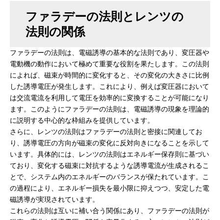
ファラデーの法則とレンツの
法則の関係
ファラデーの法則は、電磁誘導の基本的な法則であり、変圧器や
電動機の動作において極めて重要な役割を果たします。この法則
によれば、磁束が時間的に変化すると、その変化の大きさに比例
した誘導電圧が発生します。これにより、例えば変圧器において
は交流電流を利用して電圧を効率的に変換することが可能になり
ます。このようにファラデーの法則は、電磁誘導の現象を理論的
に説明する中心的な枠組みを提供しています。
さらに、レンツの法則はファラデーの法則と密接に関連してお
り、誘導電圧の方向が磁束の変化に反対向きになることを示して
います。具体的には、レンツの法則はエネルギー保存則に基づい
ており、変化する磁束に対抗するような誘導電流が生成されるこ
とで、システム内のエネルギーのバランスが保たれています。こ
の過程により、エネルギー損失を最小限に抑えつつ、安定した電
磁誘導が実現されています。
これらの法則は互いに補い合う関係にあり、ファラデーの法則が