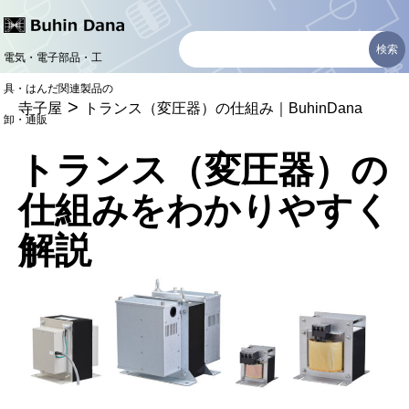
コ
ン
電気・電子部品・工
テ
具・はんだ関連製品の
>
ン
寺子屋
トランス（変圧器）の仕組み｜BuhinDana
卸・通販
ツ
トランス（変圧器）の
へ
仕組みをわかりやすく
ス
キ
解説
ッ
プ