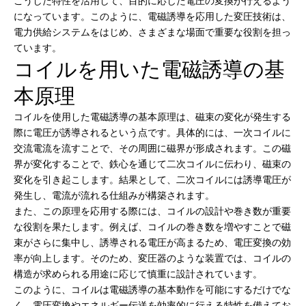
こうした特性を活用して、目的に応じた電圧の変換が行えるよう
になっています。このように、電磁誘導を応用した変圧技術は、
電力供給システムをはじめ、さまざまな場面で重要な役割を担っ
ています。
コイルを用いた電磁誘導の基
本原理
コイルを使用した電磁誘導の基本原理は、磁束の変化が発生する
際に電圧が誘導されるという点です。具体的には、一次コイルに
交流電流を流すことで、その周囲に磁界が形成されます。この磁
界が変化することで、鉄心を通じて二次コイルに伝わり、磁束の
変化を引き起こします。結果として、二次コイルには誘導電圧が
発生し、電流が流れる仕組みが構築されます。
また、この原理を応用する際には、コイルの設計や巻き数が重要
な役割を果たします。例えば、コイルの巻き数を増やすことで磁
束がさらに集中し、誘導される電圧が高まるため、電圧変換の効
率が向上します。そのため、変圧器のような装置では、コイルの
構造が求められる用途に応じて慎重に設計されています。
このように、コイルは電磁誘導の基本動作を可能にするだけでな
く、電圧変換やエネルギー伝送を効率的に行える特性を備えてお