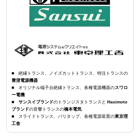
■
絶縁トランス、ノイズカットトランス、特注トランスの
豊澄電源機器
■
オリジナル端子台絶縁トランス、各種電源機器の
スワロ
ー電機
■
サンスイブランド
のトランジスタトランスと
Hasimoto
ブランド
の音響トランスの
橋本電気
■
スライドトランス、バリタップ、各種電源装置の
東京理
工舎