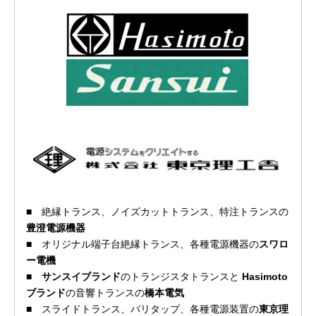
■
絶縁トランス、ノイズカットトランス、特注トランスの
豊澄電源機器
■
オリジナル端子台絶縁トランス、各種電源機器の
スワロ
ー電機
■
サンスイブランド
のトランジスタトランスと
Hasimoto
ブランド
の音響トランスの
橋本電気
■
スライドトランス、バリタップ、各種電源装置の
東京理