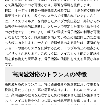
とで高品質な出力が可能となり、最適な環境を提供します。
特に、オーディオ機器や映像機器の分野では、干渉を防ぐ役割が
重要視されており、多くのシステムで採用されています。さら
に、ノイズフィルターを内蔵したタイプの変圧器は、外部からの
妨害信号を効果的に遮断し、クリーンで安定した電力供給を行う
のが特徴です。これにより、幅広い環境で電子機器の利用が可能
となるだけでなく、絶縁性能を備えているため機器同士の安全性
も大幅に向上します。一方で、絶縁効果のある設計は、電気的な
ショートや他のリスクを低減するため、トラブル防止の観点から
もメリットがあります。このように、ノイズカット能力と絶縁性
能を兼ね備えた変圧器は、電子機器の信頼性を支える重要な存在
です。
高周波対応のトランスの特徴
高周波対応のトランスは、特に通信機器や製造業において重要な
役割を果たしており、高い需要があります。これらのトランス
は、高周波数の信号を処理するために特化された設計が施されて
おり、ノイズを最小化しつつ高い信号忠実度を提供します。ま