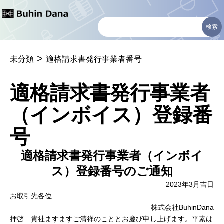
コ
ン
テ
>
ン
未分類
適格請求書発行事業者番号
ツ
適格請求書発行事業者
へ
（インボイス）登録番
ス
キ
号
ッ
適格請求書発行事業者（インボイ
プ
ス）登録番号のご通知
2023年3月吉日
お取引先各位
株式会社BuhinDana
拝啓 貴社ますますご清祥のこととお慶び申し上げます。平素は