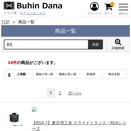
0
ゲスト様
ログインはこちら
マイページ
カート
MENU
TOP
商品一覧
商品一覧
詳細検索
34
件
の商品がございます。
人気順
価格が安い順
価格が高い順
新着順
商品名順
1
2
次へ>>
【RSA-1】東京理工舎 スライドトランス・RSAシリ
ーズ