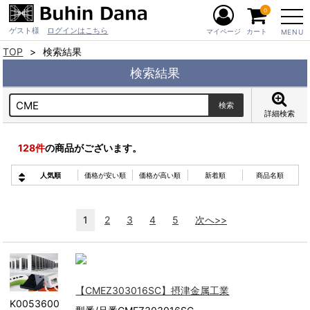
0
ゲスト様
ログインはこちら
マイページ
カート
MENU
TOP
検索結果
検索結果
詳細検索
128
件
の商品がございます。
人気順
価格が安い順
価格が高い順
新着順
商品名順
1
2
3
4
5
次へ>>
【CMEZ303016SC】摂津金属工業
K0053600