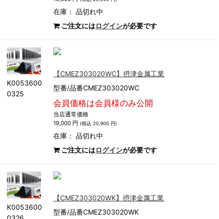
在庫：
品切れ中
ご注文には
ログイン
が必要です
【CMEZ303020WC】摂津金属工業
K0053600
型番/品番CMEZ303020WC
0325
会員価格は会員様のみ公開
当店通常価格
19,000 円
(税込 20,900 円)
在庫：
品切れ中
ご注文には
ログイン
が必要です
【CMEZ303020WK】摂津金属工業
K0053600
型番/品番CMEZ303020WK
0326