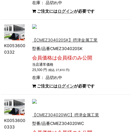
在庫：
品切れ中
ご注文には
ログイン
が必要です
【CMEZ304020SK】摂津金属工業
K0053600
型番/品番CMEZ304020SK
0332
会員価格は会員様のみ公開
当店通常価格
25,100 円
(税込 27,610 円)
在庫：
品切れ中
ご注文には
ログイン
が必要です
【CMEZ304020WC】摂津金属工業
K0053600
型番/品番CMEZ304020WC
0333