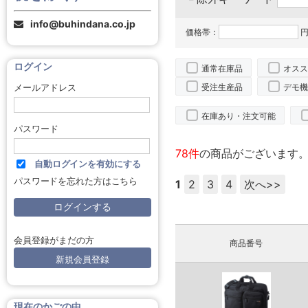
info@buhindana.co.jp
価格帯：
円
ログイン
通常在庫品
オスス
受注生産品
デモ機
メールアドレス
在庫あり・注文可能
パスワード
78件
の商品がございます
自動ログインを有効にする
パスワードを忘れた方はこちら
1
2
3
4
次へ>>
会員登録がまだの方
商品番号
新規会員登録
現在のかごの中