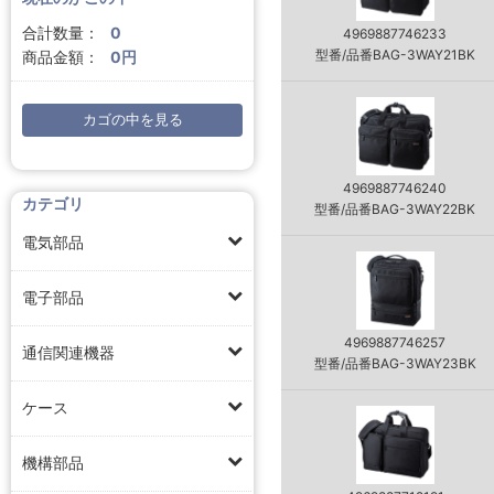
合計数量：
0
4969887746233
型番/品番BAG-3WAY21BK
商品金額：
0円
カゴの中を見る
4969887746240
カテゴリ
型番/品番BAG-3WAY22BK
電気部品
電子部品
4969887746257
通信関連機器
型番/品番BAG-3WAY23BK
ケース
機構部品