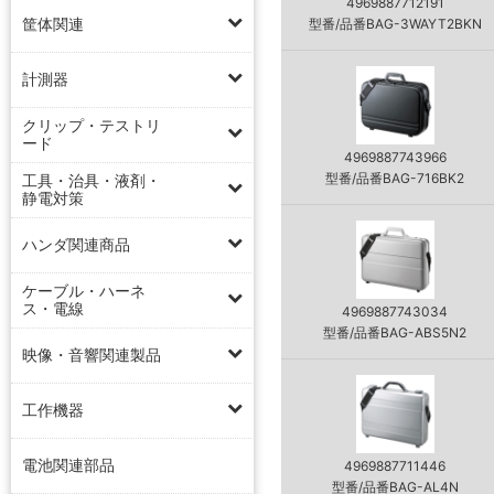
4969887712191
筐体関連
型番/品番BAG-3WAYT2BKN
計測器
クリップ・テストリ
ード
4969887743966
型番/品番BAG-716BK2
工具・治具・液剤・
静電対策
ハンダ関連商品
ケーブル・ハーネ
ス・電線
4969887743034
型番/品番BAG-ABS5N2
映像・音響関連製品
工作機器
電池関連部品
4969887711446
型番/品番BAG-AL4N