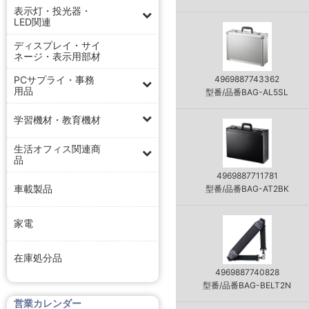
表示灯・投光器・
LED関連
ディスプレイ・サイ
ネージ・表示用部材
PCサプライ・事務
4969887743362
用品
型番/品番BAG-AL5SL
学習機材・教育機材
生活オフィス関連商
品
4969887711781
車載製品
型番/品番BAG-AT2BK
家電
在庫処分品
4969887740828
型番/品番BAG-BELT2N
営業カレンダー