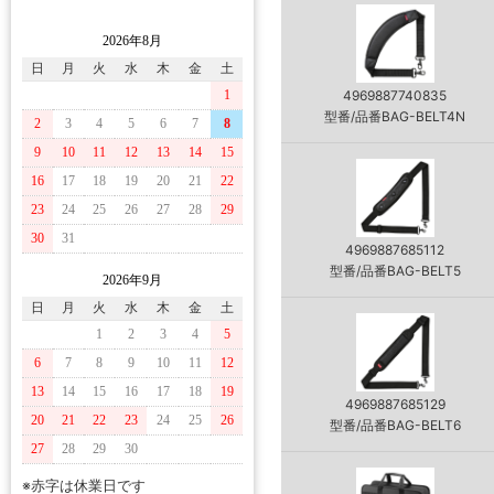
2026年8月
日
月
火
水
木
金
土
1
4969887740835
型番/品番BAG-BELT4N
2
3
4
5
6
7
8
9
10
11
12
13
14
15
16
17
18
19
20
21
22
23
24
25
26
27
28
29
30
31
4969887685112
型番/品番BAG-BELT5
2026年9月
日
月
火
水
木
金
土
1
2
3
4
5
6
7
8
9
10
11
12
13
14
15
16
17
18
19
4969887685129
20
21
22
23
24
25
26
型番/品番BAG-BELT6
27
28
29
30
※赤字は休業日です