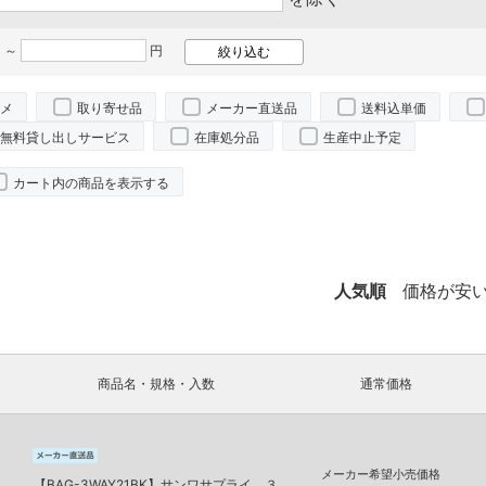
 ～
円
メ
取り寄せ品
メーカー直送品
送料込単価
無料貸し出しサービス
在庫処分品
生産中止予定
カート内の商品を表示する
。
人気順
価格が安
商品名・規格・入数
通常価格
メーカー希望小売価格
【BAG-3WAY21BK】サンワサプライ ３