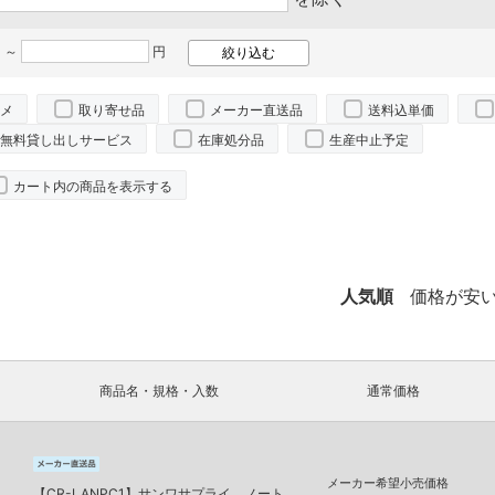
 ～
円
メ
取り寄せ品
メーカー直送品
送料込単価
無料貸し出しサービス
在庫処分品
生産中止予定
カート内の商品を表示する
人気順
価格が安
商品名・規格・入数
通常価格
メーカー希望小売価格
【CR-LANPC1】サンワサプライ ノート