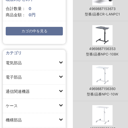
合計数量：
0
4969887153673
型番/品番CR-LANPC1
商品金額：
0円
カゴの中を見る
4969887156353
カテゴリ
型番/品番NPC-10BK
電気部品
電子部品
4969887156360
通信関連機器
型番/品番NPC-10W
ケース
機構部品