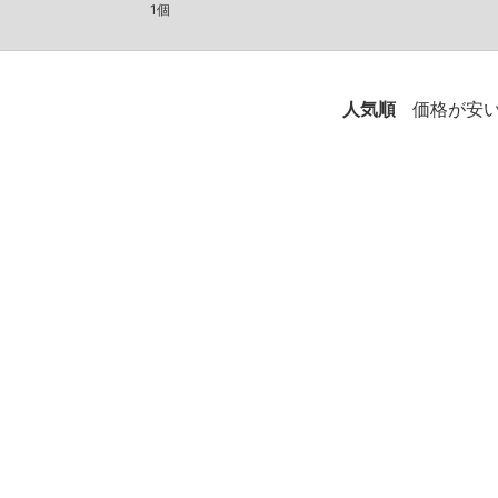
1個
人気順
価格が安