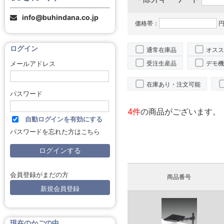
info@buhindana.co.jp
価格帯：
円
ログイン
通常在庫品
オスス
受注生産品
デモ機
メールアドレス
在庫あり・注文可能
パスワード
4件
の商品がございます。
自動ログインを有効にする
パスワードを忘れた方はこちら
会員登録がまだの方
商品番号
新規会員登録
現在のかごの中