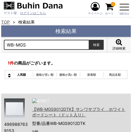
0
ゲスト様
ログインはこちら
マイページ
カート
MENU
TOP
検索結果
検索結果
詳細検索
1
件
の商品がございます。
人気順
価格が安い順
価格が高い順
新着順
商品名順
【WB-MGS9012DTK】サンワサプライ ホワイト
ボードシート（ドット入り）
型番/品番WB-MGS9012DTK
496988763
9153
1個