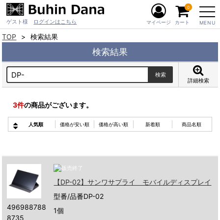
0
ゲスト様
ログインはこちら
マイページ
カート
MENU
TOP
検索結果
検索結果
詳細検索
3
件
の商品がございます。
人気順
価格が安い順
価格が高い順
新着順
商品名順
【DP-02】サンワサプライ モバイルディスプレイ
型番/品番DP-02
496988788
1個
8735