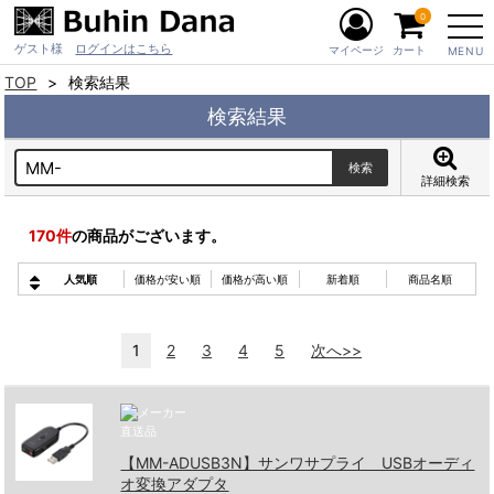
0
ゲスト様
ログインはこちら
マイページ
カート
MENU
TOP
検索結果
検索結果
詳細検索
170
件
の商品がございます。
人気順
価格が安い順
価格が高い順
新着順
商品名順
1
2
3
4
5
次へ>>
【MM-ADUSB3N】サンワサプライ USBオーディ
オ変換アダプタ