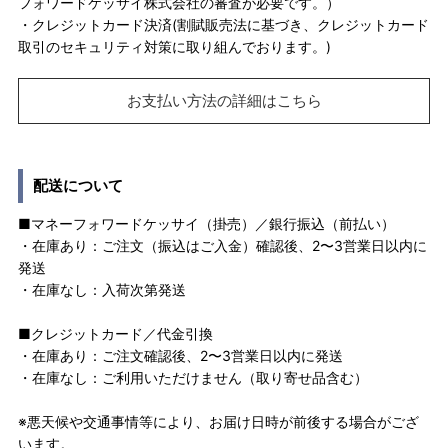
フォワードケッサイ株式会社の審査が必要です。）
・クレジットカード決済(割賦販売法に基づき、クレジットカード
取引のセキュリティ対策に取り組んでおります。)
お支払い方法の詳細はこちら
配送について
■マネーフォワードケッサイ（掛売）／銀行振込（前払い）
・在庫あり：ご注文（振込はご入金）確認後、2〜3営業日以内に
発送
・在庫なし：入荷次第発送
■クレジットカード／代金引換
・在庫あり：ご注文確認後、2〜3営業日以内に発送
・在庫なし：ご利用いただけません（取り寄せ品含む）
※悪天候や交通事情等により、お届け日時が前後する場合がござ
います。