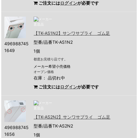
ご注文には
ログイン
が必要です
【TK-AS1N2】サンワサプライ ゴム足
型番/品番TK-AS1N2
496988745
1649
1個
都度お見積り品です。
メーカー希望小売価格
オープン価格
在庫：
品切れ中
ご注文には
ログイン
が必要です
【TK-AS2N2】サンワサプライ ゴム足
型番/品番TK-AS2N2
496988745
1656
1個