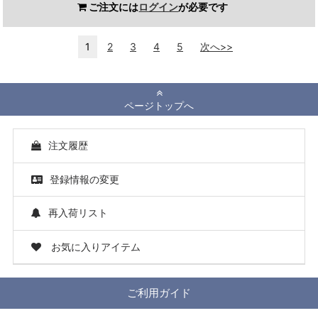
ご注文には
ログイン
が必要です
1
2
3
4
5
次へ>>
ページトップへ
注文履歴
登録情報の変更
再入荷リスト
お気に入りアイテム
ご利用ガイド