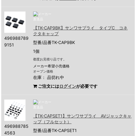
【TK-CAP9BK】サンワサプライ タイプC コネ
クタキャップ
496988789
型番/品番TK-CAP9BK
9151
1個
都度お見積り品です。
メーカー希望小売価格
オープン価格
在庫：
品切れ中
ご注文には
ログイン
が必要です
【TK-CAPSET1】サンワサプライ AVジャックキャ
ップ（フルセット）
496988785
型番/品番TK-CAPSET1
4563