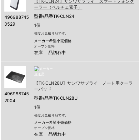
【TK-CLN24】サンワサプライ スマートフォンク
ーラー（ペルチェ素子）
型番/品番TK-CLN24
496988745
0529
1個
都度お見積り品です。
メーカー希望小売価格
オープン価格
在庫：
品切れ中
【TK-CLN28U】サンワサプライ ノート用クーラ
ーパッド
496988745
型番/品番TK-CLN28U
2004
1個
都度お見積り品です。
メーカー希望小売価格
オープン価格
在庫：
品切れ中