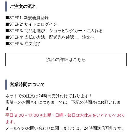
ご注文の流れ
■STEP1: 新規会員登録
■STEP2: サイトにログイン
■STEP3: 商品を選び、ショッピングカートに入れる
■STEP4: 支払い方法、配送先を確認し、注文へ
■STEP5: 注文完了
流れの詳細はこちら
営業時間について
ネットでの注文は24時間受け付けております！
店舗へのお問合せにつきましては、下記の時間帯にお願いしま
す。
平日 9:00～17:00 ※土曜・日曜・祭日はお休みをいただいており
ます。
メールでのお問い合わせに関しましては、24時間送信可能です。