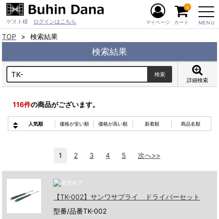
0
ゲスト様
ログインはこちら
マイページ
カート
MENU
TOP
検索結果
検索結果
詳細検索
116
件
の商品がございます。
人気順
価格が安い順
価格が高い順
新着順
商品名順
1
2
3
4
5
次へ>>
【TK-002】サンワサプライ ドライバーセット
型番/品番TK-002