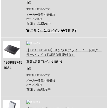
1個
都度お見積り品です。
メーカー希望小売価格
オープン価格
在庫：
品切れ中
ご注文には
ログイン
が必要です
【TK-CLN19UN】サンワサプライ ノート用クー
ラーパッド（TURBO機能付き）
型番/品番TK-CLN19UN
496988745
1984
1個
都度お見積り品です。
メーカー希望小売価格
オープン価格
在庫：
品切れ中