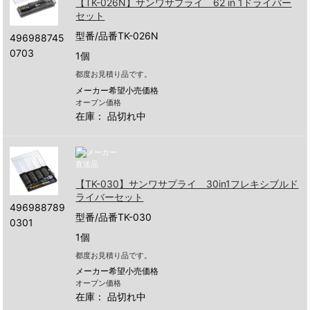
【TK-026N】サンワサプライ 62 in 1ドライバー
セット
型番/品番TK-026N
496988745
0703
1個
都度お見積り品です。
メーカー希望小売価格
オープン価格
在庫：
品切れ中
【TK-030】サンワサプライ 30in1フレキシブルド
ライバーセット
496988789
型番/品番TK-030
0301
1個
都度お見積り品です。
メーカー希望小売価格
オープン価格
在庫：
品切れ中