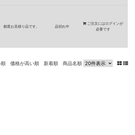
ご注文には
ログイン
が
都度お見積り品です。
品切れ中
必要です
い順
価格が高い順
新着順
商品名順