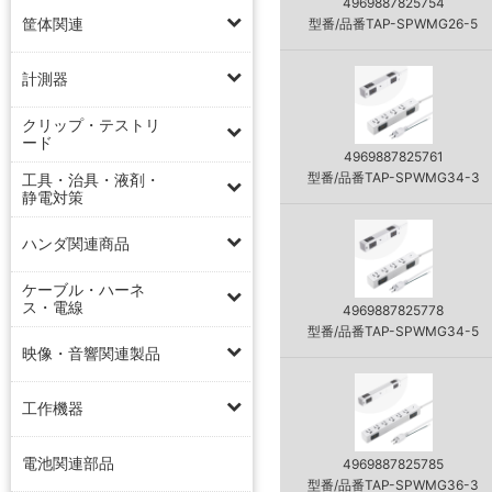
4969887825754
筐体関連
型番/品番TAP-SPWMG26-5
計測器
クリップ・テストリ
ード
4969887825761
型番/品番TAP-SPWMG34-3
工具・治具・液剤・
静電対策
ハンダ関連商品
ケーブル・ハーネ
ス・電線
4969887825778
型番/品番TAP-SPWMG34-5
映像・音響関連製品
工作機器
電池関連部品
4969887825785
型番/品番TAP-SPWMG36-3