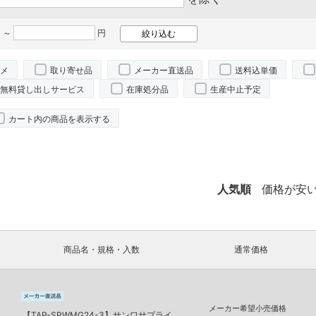
 ～
円
メ
取り寄せ品
メーカー直送品
送料込単価
無料貸し出しサービス
在庫処分品
生産中止予定
カート内の商品を表示する
人気順
価格が安
商品名・規格・入数
通常価格
メーカー希望小売価格
【TAP-SPWMG24-3】サンワサプライ