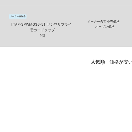
メーカー希望小売価格
【TAP-SPWMG36-5】サンワサプライ
オープン価格
雷ガードタップ
1個
人気順
価格が安