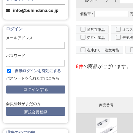
info@buhindana.co.jp
価格帯：
円
ログイン
通常在庫品
オスス
受注生産品
デモ機
メールアドレス
在庫あり・注文可能
パスワード
8件
の商品がございます。
自動ログインを有効にする
パスワードを忘れた方はこちら
会員登録がまだの方
商品番号
新規会員登録
現在のかごの中