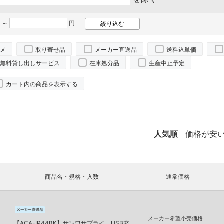
 ～
円
メ
取り寄せ品
メーカー直送品
送料込単価
無料貸し出しサービス
在庫処分品
生産中止予定
カート内の商品を表示する
。
人気順
価格が安
商品名・規格・入数
通常価格
メーカー希望小売価格
【ACA-IP44BK】サンワサプライ USB充