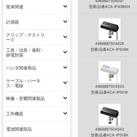
4969887506097
筐体関連
型番/品番ACA-IP49BKN
計測器
クリップ・テストリ
ード
4969887504628
型番/品番ACA-IP50BK
工具・治具・液剤・
静電対策
ハンダ関連商品
ケーブル・ハーネ
ス・電線
4969887504635
型番/品番ACA-IP50W
映像・音響関連製品
工作機器
電池関連部品
4969887504642
型番/品番ACA-IP51BK