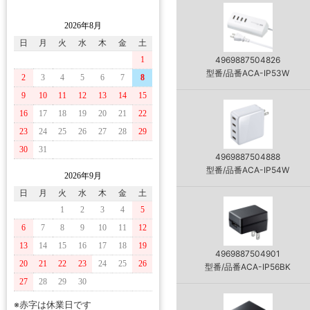
2026年8月
日
月
火
水
木
金
土
1
4969887504826
型番/品番ACA-IP53W
2
3
4
5
6
7
8
9
10
11
12
13
14
15
16
17
18
19
20
21
22
23
24
25
26
27
28
29
30
31
4969887504888
型番/品番ACA-IP54W
2026年9月
日
月
火
水
木
金
土
1
2
3
4
5
6
7
8
9
10
11
12
13
14
15
16
17
18
19
4969887504901
20
21
22
23
24
25
26
型番/品番ACA-IP56BK
27
28
29
30
※赤字は休業日です