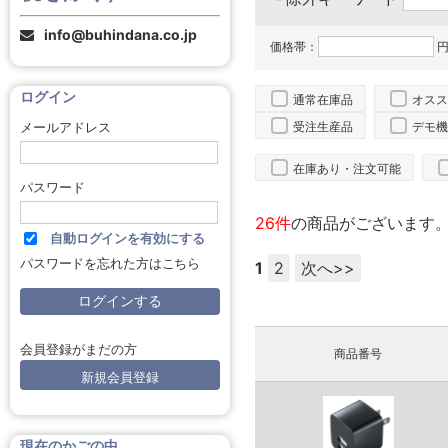
info@buhindana.co.jp
価格帯：
円
ログイン
通常在庫品
オスス
受注生産品
デモ機
メールアドレス
在庫あり・注文可能
パスワード
26件
の商品がございます
自動ログインを有効にする
パスワードを忘れた方はこちら
1
2
次へ>>
会員登録がまだの方
商品番号
新規会員登録
現在のかごの中