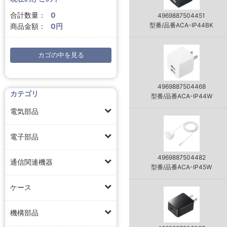
合計数量：
0
4969887504451
型番/品番ACA-IP44BK
商品金額：
0円
カゴの中を見る
4969887504468
カテゴリ
型番/品番ACA-IP44W
電気部品
電子部品
4969887504482
通信関連機器
型番/品番ACA-IP45W
ケース
機構部品