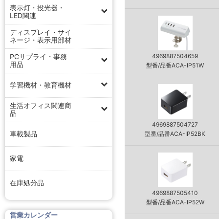
表示灯・投光器・
LED関連
ディスプレイ・サイ
ネージ・表示用部材
PCサプライ・事務
4969887504659
用品
型番/品番ACA-IP51W
学習機材・教育機材
生活オフィス関連商
品
4969887504727
車載製品
型番/品番ACA-IP52BK
家電
在庫処分品
4969887505410
型番/品番ACA-IP52W
営業カレンダー