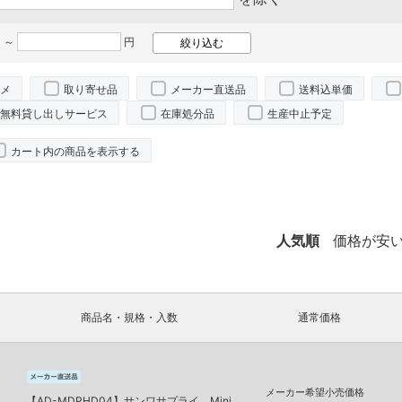
 ～
円
メ
取り寄せ品
メーカー直送品
送料込単価
無料貸し出しサービス
在庫処分品
生産中止予定
カート内の商品を表示する
人気順
価格が安
商品名・規格・入数
通常価格
メーカー希望小売価格
【AD-MDPHD04】サンワサプライ Mini