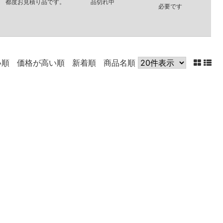
都度お見積り品です。
品切れ中
必要です
い順
価格が高い順
新着順
商品名順