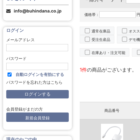
info@buhindana.co.jp
価格帯：
円
ログイン
通常在庫品
オスス
受注生産品
デモ機
メールアドレス
在庫あり・注文可能
パスワード
1件
の商品がございます。
自動ログインを有効にする
パスワードを忘れた方はこちら
会員登録がまだの方
商品番号
新規会員登録
現在のかごの中