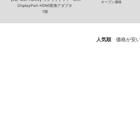
オープン価格
DisplayPort-HDMI変換アダプタ
1個
人気順
価格が安