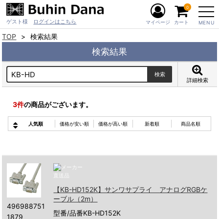
0
ゲスト様
ログインはこちら
マイページ
カート
MENU
TOP
検索結果
検索結果
詳細検索
3
件
の商品がございます。
人気順
価格が安い順
価格が高い順
新着順
商品名順
【KB-HD152K】サンワサプライ アナログRGBケ
ーブル（2m）
496988751
型番/品番KB-HD152K
1879