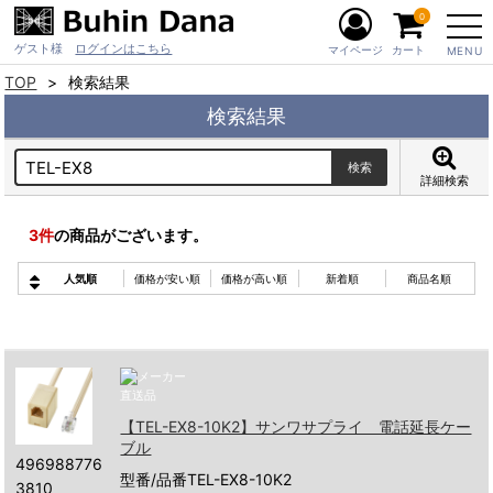
0
ゲスト様
ログインはこちら
マイページ
カート
MENU
TOP
検索結果
検索結果
詳細検索
3
件
の商品がございます。
人気順
価格が安い順
価格が高い順
新着順
商品名順
【TEL-EX8-10K2】サンワサプライ 電話延長ケー
ブル
496988776
型番/品番TEL-EX8-10K2
3810