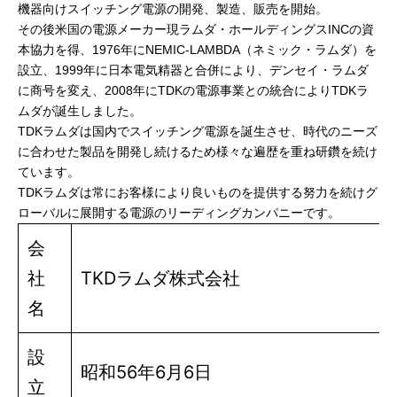
機器向けスイッチング電源の開発、製造、販売を開始。
その後米国の電源メーカー現ラムダ・ホールディングスINCの資
本協力を得、1976年にNEMIC-LAMBDA（ネミック・ラムダ）を
設立、1999年に日本電気精器と合併により、デンセイ・ラムダ
に商号を変え、2008年にTDKの電源事業との統合によりTDKラ
ムダが誕生しました。
TDKラムダは国内でスイッチング電源を誕生させ、時代のニーズ
に合わせた製品を開発し続けるため様々な遍歴を重ね研鑽を続け
ています。
TDKラムダは常にお客様により良いものを提供する努力を続けグ
ローバルに展開する電源のリーディングカンパニーです。
会
社
TKDラムダ株式会社
名
設
昭和56年6月6日
立