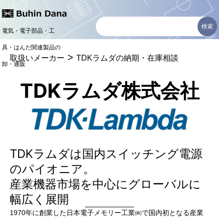
コ
ン
電気・電子部品・工
テ
具・はんだ関連製品の
>
ン
取扱いメーカー
TDKラムダの納期・在庫相談
卸・通販
ツ
TDKラムダ株式会社
へ
ス
キ
ッ
TDKラムダは国内スイッチング電源
プ
のパイオニア。
産業機器市場を中心にグローバルに
幅広く展開
1970年に創業した日本電子メモリー工業㈱で国内初となる産業