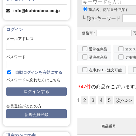
商品名、商品番号で探す
info@buhindana.co.jp
└ 除外キーワード
ログイン
価格帯：
円
メールアドレス
通常在庫品
オスス
パスワード
受注生産品
デモ機
在庫あり・注文可能
自動ログインを有効にする
パスワードを忘れた方はこちら
347件
の商品がございます
1
2
3
4
5
次へ>>
会員登録がまだの方
新規会員登録
商品番号
現在のかごの中