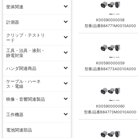
筐体関連
K00590000058
計測器
型番/品番B84771M0015A000
クリップ・テストリ
ード
工具・治具・液剤・
静電対策
K00590000059
ハンダ関連商品
型番/品番B84773A0010A000
ケーブル・ハーネ
ス・電線
映像・音響関連製品
K00590000060
型番/品番B84773M0010A000
工作機器
電池関連部品