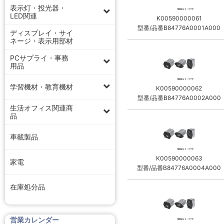
表示灯・投光器・
LED関連
K00590000061
型番/品番B84776A0001A000
ディスプレイ・サイ
ネージ・表示用部材
PCサプライ・事務
用品
学習機材・教育機材
K00590000062
型番/品番B84776A0002A000
生活オフィス関連商
品
車載製品
K00590000063
家電
型番/品番B84776A0004A000
在庫処分品
営業カレンダー