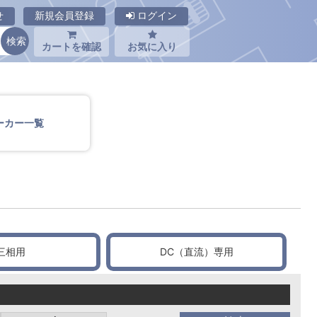
せ
新規会員登録
ログイン
カートを確認
お気に入り
ーカー一覧
タ
三相用
DC（直流）専用