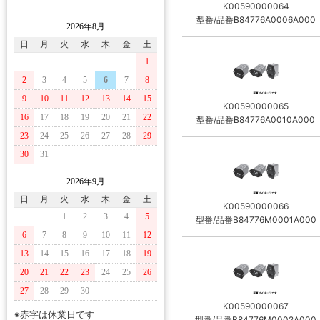
K00590000064
型番/品番B84776A0006A000
2026年8月
日
月
火
水
木
金
土
1
2
3
4
5
6
7
8
9
10
11
12
13
14
15
K00590000065
16
17
18
19
20
21
22
型番/品番B84776A0010A000
23
24
25
26
27
28
29
30
31
2026年9月
日
月
火
水
木
金
土
K00590000066
1
2
3
4
5
型番/品番B84776M0001A000
6
7
8
9
10
11
12
13
14
15
16
17
18
19
20
21
22
23
24
25
26
27
28
29
30
K00590000067
※赤字は休業日です
型番/品番B84776M0002A000