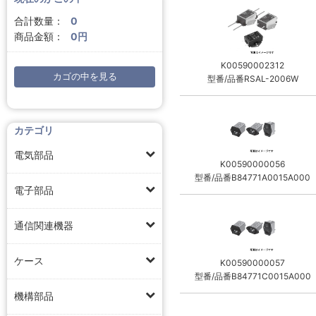
合計数量：
0
商品金額：
0円
K00590002312
カゴの中を見る
型番/品番RSAL-2006W
カテゴリ
電気部品
K00590000056
型番/品番B84771A0015A000
電子部品
通信関連機器
ケース
K00590000057
型番/品番B84771C0015A000
機構部品