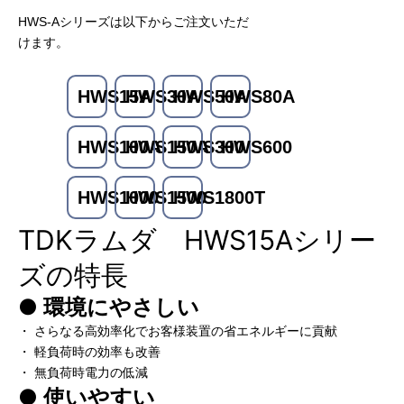
HWS-Aシリーズは以下からご注文いただ
けます。
HWS15A
HWS30A
HWS50A
HWS80A
HWS100A
HWS150A
HWS300
HWS600
HWS1000
HWS1500
HWS1800T
TDKラムダ HWS15Aシリー
ズの特長
● 環境にやさしい
・ さらなる高効率化でお客様装置の省エネルギーに貢献
・ 軽負荷時の効率も改善
・ 無負荷時電力の低減
● 使いやすい