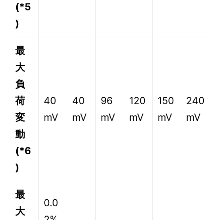
(*5
)
最
大
負
荷
40
40
96
120
150
240
変
mV
mV
mV
mV
mV
mV
動
(*6
)
最
0.0
大
2%