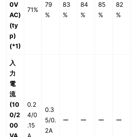
0V
79
83
84
85
82
71%
AC)
%
%
%
%
%
(ty
p)
(*1)
入
力
電
流
(10
0.2
0.3
0/2
4/0
5/0.
ー
ー
ー
ー
00
.15
2A
VA
A