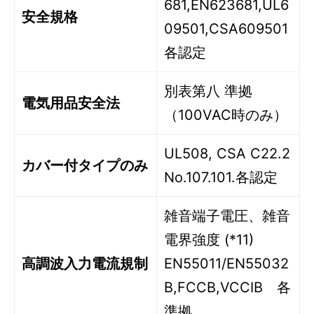
681,EN623681,UL6
安全規格
09501,CSA609501
各認定
別表第八 準拠
電気用品安全法
（100VAC時のみ）
UL508, CSA C22.2
カバー付タイプのみ
No.107.101.各認定
雑音端子電圧、雑音
電界強度 (*11)
高調波入力電流規制
EN55011/EN55032
B,FCCB,VCCIB 各
準拠