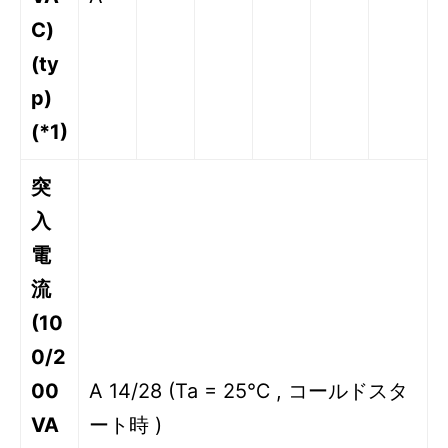
C)
(ty
p)
(*1)
突
入
電
流
(10
0/2
00
A 14/28 (Ta = 25℃ , コールドスタ
VA
ート時 )