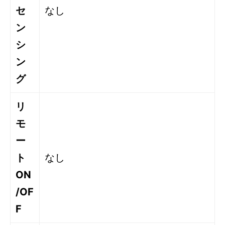
セ
なし
ン
シ
ン
グ
リ
モ
ー
ト
なし
ON
/OF
F