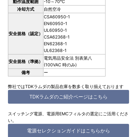
動作温度範囲
-10～70°C
冷却方式
自然空冷
CSA60950-1
EN60950-1
UL60950-1
安全規格（認定）
CSA62368-1
EN62368-1
UL62368-1
電気用品安全法 別表第八
安全規格（準拠）
(100VAC 時のみ)
備考
ー
弊社ではTDKラムダの製品在庫を数多く取り揃えております
TDKラムダのご紹介ページはこちら
スイッチング電源、電源用EMCフィルタの選定にご活用くださ
い。
電源セレクションガイドはこちらから