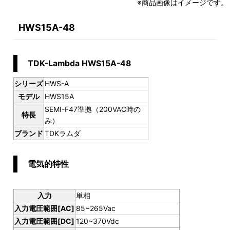
※商品画像はイメージです。
HWS15A-48
TDK-Lambda HWS15A-48
シリーズ
HWS-A
モデル
HWS15A
SEMI-F47準拠（200VAC時の
特長
み）
ブランド
TDKラムダ
電気的特性
入力
単相
入力電圧範囲[AC]
85~265Vac
入力電圧範囲[DC]
120~370Vdc