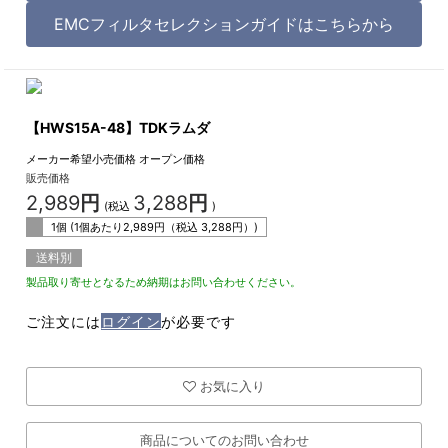
EMCフィルタセレクションガイドはこちらから
【HWS15A-48】TDKラムダ
メーカー希望小売価格
オープン価格
販売価格
2,989
円
3,288
円
(税込
)
1個 (1個あたり
2,989
円（税込
3,288
円）)
送料別
製品取り寄せとなるため納期はお問い合わせください。
ご注文には
ログイン
が必要です
お気に入り
商品についてのお問い合わせ