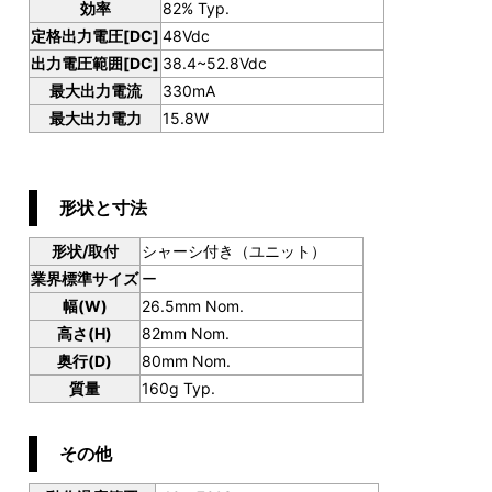
効率
82% Typ.
定格出力電圧[DC]
48Vdc
出力電圧範囲[DC]
38.4~52.8Vdc
最大出力電流
330mA
最大出力電力
15.8W
形状と寸法
形状/取付
シャーシ付き（ユニット）
業界標準サイズ
ー
幅(W)
26.5mm Nom.
高さ(H)
82mm Nom.
奥行(D)
80mm Nom.
質量
160g Typ.
その他