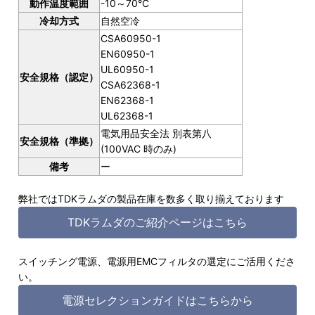
動作温度範囲
-10～70°C
冷却方式
自然空冷
CSA60950-1
EN60950-1
UL60950-1
安全規格（認定）
CSA62368-1
EN62368-1
UL62368-1
電気用品安全法 別表第八
安全規格（準拠）
(100VAC 時のみ)
備考
ー
弊社ではTDKラムダの製品在庫を数多く取り揃えております
TDKラムダのご紹介ページはこちら
スイッチング電源、電源用EMCフィルタの選定にご活用くださ
い。
電源セレクションガイドはこちらから