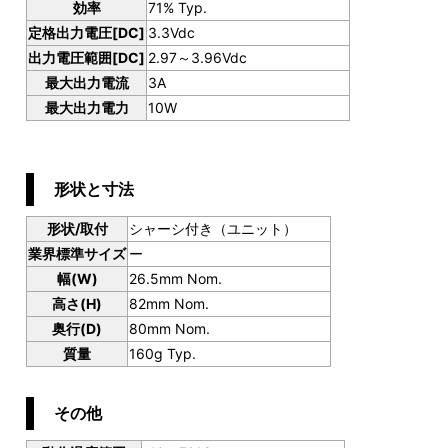
効率
71% Typ.
定格出力電圧[DC]
3.3Vdc
出力電圧範囲[DC]
2.97～3.96Vdc
最大出力電流
3A
最大出力電力
10W
形状と寸法
形状/取付
シャーシ付き（ユニット）
業界標準サイズ
ー
幅(W)
26.5mm Nom.
高さ(H)
82mm Nom.
奥行(D)
80mm Nom.
質量
160g Typ.
その他