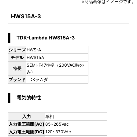
※商品画像はイメージです。
HWS15A-3
TDK-Lambda HWS15A-3
シリーズ
HWS-A
モデル
HWS15A
SEMI-F47準拠（200VAC時の
特長
み）
ブランド
TDKラムダ
電気的特性
入力
単相
入力電圧範囲[AC]
85~265Vac
入力電圧範囲[DC]
120~370Vdc