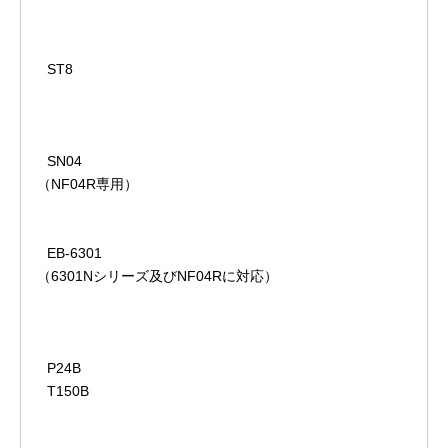
ST8
SN04
（NF04R専用）
EB-6301
（6301Nシリーズ及びNF04Rに対応）
P24B
T150B