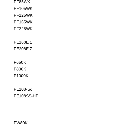
FF85WK
FF105WK
FF125WK
FF165WK
FF225WK
FE168E Σ
FE208E Σ
P650K
P800K
P1000K
FE108-Sol
FE108SS-HP
PW80K