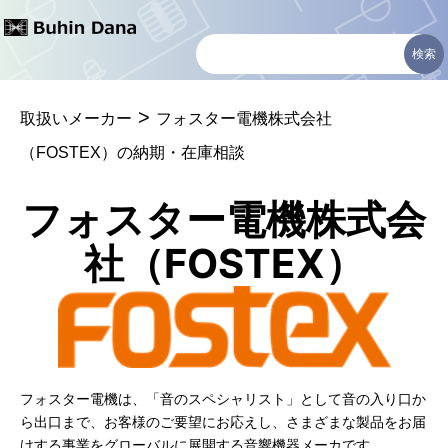
コ
ン
テ
>
ン
取扱いメーカー
フォスター電機株式会社
ツ
（FOSTEX）の納期・在庫相談
へ
フォスター電機株式会
ス
社（FOSTEX）
キ
ッ
プ
フォスター電機は、「音のスペシャリスト」として音の入り口か
ら出口まで、お客様のご要望にお応えし、さまざまな製品をお届
けする事業をグローバルに展開する音響機器メーカです。