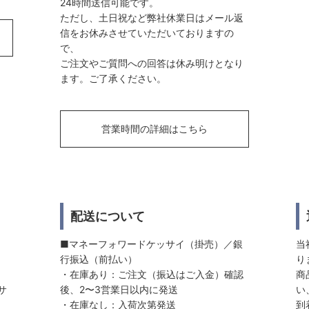
24時間送信可能です。
ただし、土日祝など弊社休業日はメール返
信をお休みさせていただいておりますの
で、
ご注文やご質問への回答は休み明けとなり
ます。ご了承ください。
営業時間の詳細はこちら
配送について
■マネーフォワードケッサイ（掛売）／銀
当
行振込（前払い）
り
・在庫あり：ご注文（振込はご入金）確認
商
サ
後、2〜3営業日以内に発送
い
・在庫なし：入荷次第発送
到