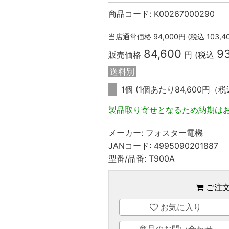
商品コード:
K00267000290
当店通常価格
94,000
円 (税込
103,4
84,600
9
販売価格
円 (税込
送料別
1個 (1個あたり
84,600
円（税
製品取り寄せとなるため納期は
メーカー:
フォスター電機
JANコード:
4995090201887
型番/品番:
T900A
ご注
お気に入り
商品のお問い合わせ