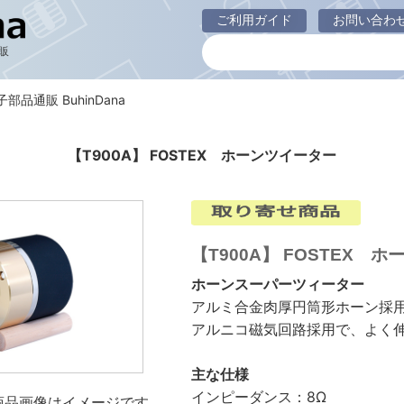
ご利用ガイド
お問い合わ
販
電子部品通販 BuhinDana
【T900A】 FOSTEX ホーンツイーター
【T900A】 FOSTEX 
ホーンスーパーツィーター
アルミ合金肉厚円筒形ホーン採
アルニコ磁気回路採用で、よく
主な仕様
インピーダンス：8Ω
商品画像はイメージです。