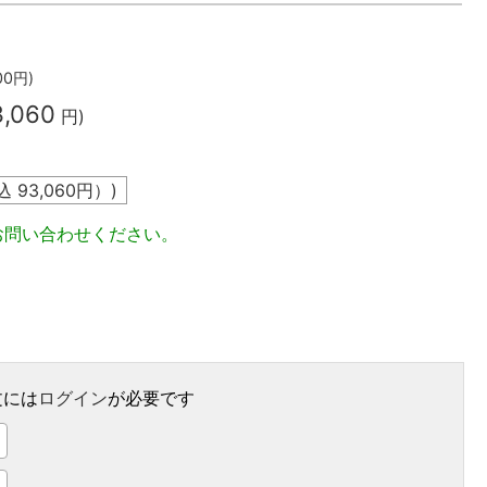
00
円)
3,060
円)
込
93,060
円）)
お問い合わせください。
文には
ログイン
が必要です