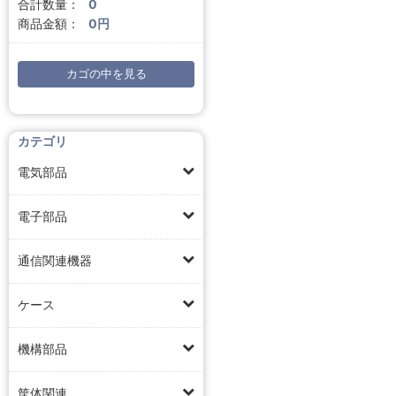
合計数量：
0
商品金額：
0円
カゴの中を見る
カテゴリ
電気部品
電子部品
通信関連機器
ケース
機構部品
筐体関連