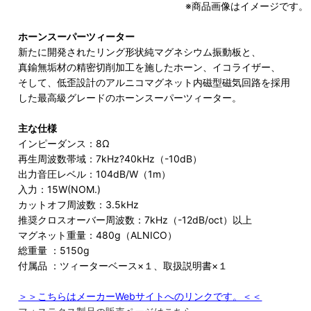
※商品画像はイメージです。
ホーンスーパーツィーター
新たに開発されたリング形状純マグネシウム振動板と、
真鍮無垢材の精密切削加工を施したホーン、イコライザー、
そして、低歪設計のアルニコマグネット内磁型磁気回路を採用
した最高級グレードのホーンスーパーツィーター。
主な仕様
インピーダンス：8Ω
再生周波数帯域：7kHz?40kHz（-10dB）
出力音圧レベル：104dB/W（1m）
入力：15W(NOM.)
カットオフ周波数：3.5kHz
推奨クロスオーバー周波数：7kHz（-12dB/oct）以上
マグネット重量：480g（ALNICO）
総重量 ：5150g
付属品 ：ツィーターベース×１、取扱説明書×１
＞＞こちらはメーカーWebサイトへのリンクです。＜＜