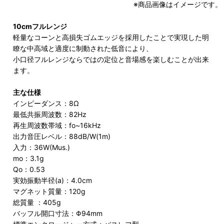
※商品画像はイメージです。
10cmフルレンジ
軽量なコーンと高損失ゴムエッジを採用したことで実現した明
瞭な中高域と適度に制動された低音により、
小口径フルレンジならではの定位と音場感を楽しむことが出来
ます。
主な仕様
インピーダンス：8Ω
最低共振周波数：82Hz
再生周波数帯域：fo~16kHz
出力音圧レベル：88dB/W(1m)
入力：36W(Mus.)
mo：3.1g
Qo：0.53
実効振動半径(a)：4.0cm
マグネット質量：120g
総質量 ：405g
バッフル開口寸法：Φ94mm