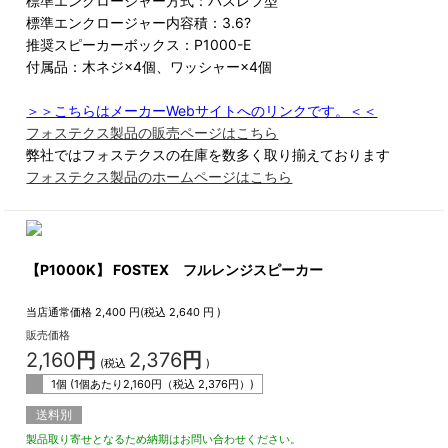
標準エンクロージャー方式：バスレフ型
標準エンクロージャー内容積：3.6?
推奨スピーカーボックス：P1000-E
付属品：木ネジ×4個、ワッシャー×4個
＞＞こちらはメーカーWebサイトへのリンクです。＜＜
フォステクス製品の販売ページはこちら
弊社ではフォステクスの在庫を数多く取り揃えております
フォステクス製品のホームページはこちら
【P1000K】 FOSTEX フルレンジスピーカー
当店通常価格
2,400
円(税込
2,640
円 )
販売価格
2,160
円
2,376
円
(税込
)
1個 (1個あたり
2,160
円（税込
2,376
円）)
送料別
製品取り寄せとなるため納期はお問い合わせください。