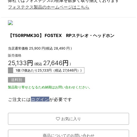
弊社ではフォステクスの在庫を数多く取り揃えております
フォステクス製品のホームページはこちら
【T50RPMK3G】 FOSTEX RPステレオ・ヘッドホン
当店通常価格
25,900
円(税込
28,490
円 )
販売価格
25,133
円
27,646
円
(税込
)
1個 (1個あたり
25,133
円（税込
27,646
円）)
送料別
製品取り寄せとなるため納期はお問い合わせください。
ご注文には
ログイン
が必要です
お気に入り
商品についてのお問い合わせ