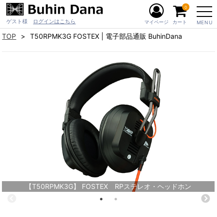
0
ゲスト様
ログインはこちら
マイページ
カート
MENU
TOP
T50RPMK3G FOSTEX | 電子部品通販 BuhinDana
【T50RPMK3G】 FOSTEX RPステレオ・ヘッドホン