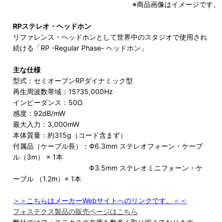
※商品画像はイメージです。
RPステレオ・ヘッドホン
リファレンス・ヘッドホンとして世界中のスタジオで使用され
続ける「RP -Regular Phase- ヘッドホン」
主な仕様
型式：セミオープンRPダイナミック型
再生周波数帯域：15?35,000Hz
インピーダンス：50Ω
感度：92dB/mW
最大入力：3,000mW
本体質量：約315g（コード含まず）
付属品（ケーブル長）：Φ6.3mm ステレオフォーン・ケーブ
ル（3m） × 1本
Φ3.5mm ステレオミニフォーン・ケ
ーブル （1.2m）× 1本
＞＞こちらはメーカーWebサイトへのリンクです。＜＜
フォステクス製品の販売ページはこちら