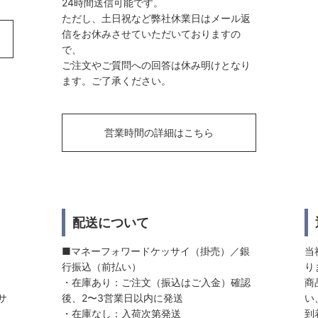
24時間送信可能です。
ただし、土日祝など弊社休業日はメール返
信をお休みさせていただいておりますの
で、
ご注文やご質問への回答は休み明けとなり
ます。ご了承ください。
営業時間の詳細はこちら
配送について
■マネーフォワードケッサイ（掛売）／銀
当
行振込（前払い）
り
・在庫あり：ご注文（振込はご入金）確認
商
サ
後、2〜3営業日以内に発送
い
・在庫なし：入荷次第発送
到