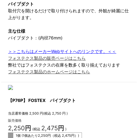
パイプダクト
取付穴を開けるだけで取り付けられますので、外観が綺麗に仕
上がります。
主な仕様
パイプダクト：(内径76mm)
＞＞こちらはメーカーWebサイトへのリンクです。＜＜
フォステクス製品の販売ページはこちら
弊社ではフォステクスの在庫を数多く取り揃えております
フォステクス製品のホームページはこちら
【P76P】 FOSTEX パイプダクト
当店通常価格
2,500
円(税込
2,750
円 )
販売価格
2,250
円
2,475
円
(税込
)
1個 (1個あたり
2,250
円（税込
2,475
円）)