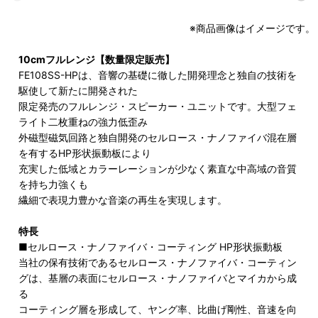
※商品画像はイメージです。
10cmフルレンジ【数量限定販売】
FE108SS-HPは、音響の基礎に徹した開発理念と独自の技術を
駆使して新たに開発された
限定発売のフルレンジ・スピーカー・ユニットです。大型フェ
ライト二枚重ねの強力低歪み
外磁型磁気回路と独自開発のセルロース・ナノファイバ混在層
を有するHP形状振動板により
充実した低域とカラーレーションが少なく素直な中高域の音質
を持ち力強くも
繊細で表現力豊かな音楽の再生を実現します。
特長
■セルロース・ナノファイバ・コーティング HP形状振動板
当社の保有技術であるセルロース・ナノファイバ・コーティン
グは、基層の表面にセルロース・ナノファイバとマイカから成
る
コーティング層を形成して、ヤング率、比曲げ剛性、音速を向