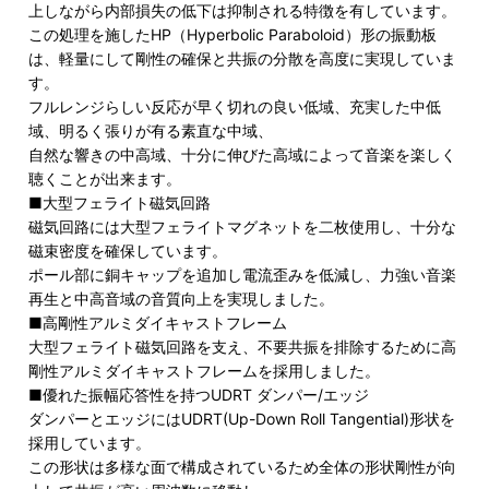
上しながら内部損失の低下は抑制される特徴を有しています。
この処理を施したHP（Hyperbolic Paraboloid）形の振動板
は、軽量にして剛性の確保と共振の分散を高度に実現していま
す。
フルレンジらしい反応が早く切れの良い低域、充実した中低
域、明るく張りが有る素直な中域、
自然な響きの中高域、十分に伸びた高域によって音楽を楽しく
聴くことが出来ます。
■大型フェライト磁気回路
磁気回路には大型フェライトマグネットを二枚使用し、十分な
磁束密度を確保しています。
ポール部に銅キャップを追加し電流歪みを低減し、力強い音楽
再生と中高音域の音質向上を実現しました。
■高剛性アルミダイキャストフレーム
大型フェライト磁気回路を支え、不要共振を排除するために高
剛性アルミダイキャストフレームを採用しました。
■優れた振幅応答性を持つUDRT ダンパー/エッジ
ダンパーとエッジにはUDRT(Up-Down Roll Tangential)形状を
採用しています。
この形状は多様な面で構成されているため全体の形状剛性が向