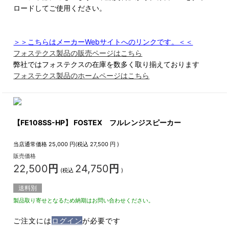
ロードしてご使用ください。
＞＞こちらはメーカーWebサイトへのリンクです。＜＜
フォステクス製品の販売ページはこちら
弊社ではフォステクスの在庫を数多く取り揃えております
フォステクス製品のホームページはこちら
【FE108SS-HP】 FOSTEX フルレンジスピーカー
当店通常価格
25,000
円(税込
27,500
円 )
販売価格
22,500
円
24,750
円
(税込
)
送料別
製品取り寄せとなるため納期はお問い合わせください。
ご注文には
ログイン
が必要です