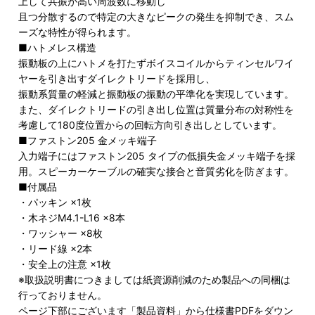
上して共振が高い周波数に移動し
且つ分散するので特定の大きなピークの発生を抑制でき、スム
ーズな特性が得られます。
■ハトメレス構造
振動板の上にハトメを打たずボイスコイルからティンセルワイ
ヤーを引き出すダイレクトリードを採用し、
振動系質量の軽減と振動板の振動の平準化を実現しています。
また、ダイレクトリードの引き出し位置は質量分布の対称性を
考慮して180度位置からの回転方向引き出しとしています。
■ファストン205 金メッキ端子
入力端子にはファストン205 タイプの低損失金メッキ端子を採
用。スピーカーケーブルの確実な接合と音質劣化を防ぎます。
■付属品
・パッキン ×1枚
・木ネジM4.1-L16 ×8本
・ワッシャー ×8枚
・リード線 ×2本
・安全上の注意 ×1枚
※取扱説明書につきましては紙資源削減のため製品への同梱は
行っておりません。
ページ下部にございます「製品資料」から仕様書PDFをダウン