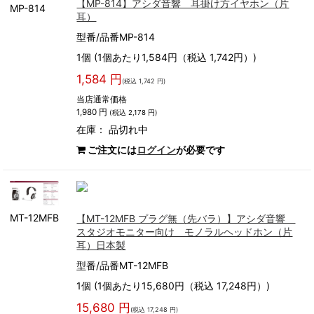
【MP-814】アシダ音響 耳掛け方イヤホン（片
MP-814
耳）
型番/品番MP-814
1個 (1個あたり1,584円（税込 1,742円）)
1,584 円
(税込 1,742 円)
当店通常価格
1,980 円
(税込 2,178 円)
在庫：
品切れ中
ご注文には
ログイン
が必要です
MT-12MFB
【MT-12MFB プラグ無（先バラ）】アシダ音響
スタジオモニター向け モノラルヘッドホン（片
耳）日本製
型番/品番MT-12MFB
1個 (1個あたり15,680円（税込 17,248円）)
15,680 円
(税込 17,248 円)