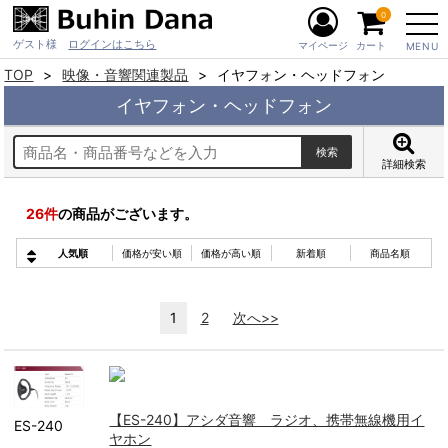
0
ゲスト様
ログインはこちら
マイページ
カート
MENU
TOP
映像・音響関連製品
イヤフォン・ヘッドフォン
イヤフォン・ヘッドフォン
詳細検索
26
件
の商品がございます。
人気順
価格が安い順
価格が高い順
新着順
商品名順
1
2
次へ>>
【ES-240】アシダ音響 ラジオ、携帯無線機用イ
ES-240
ヤホン