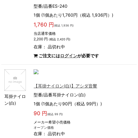
型番/品番ES-240
1個 (1個あたり1,760円（税込 1,936円）)
1,760 円
(税込 1,936 円)
当店通常価格
2,200 円
(税込 2,420 円)
在庫：
品切れ中
ご注文には
ログイン
が必要です
【耳掛ナイロン(白)】アシダ音響
型番/品番耳掛ナイロン(白)
耳掛ナイロ
ン(白)
1個 (1個あたり90円（税込 99円）)
90 円
(税込 99 円)
メーカー希望小売価格
オープン価格
在庫：
品切れ中