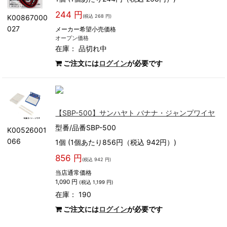
244 円
(税込 268 円)
K00867000
027
メーカー希望小売価格
オープン価格
在庫：
品切れ中
ご注文には
ログイン
が必要です
【SBP-500】サンハヤト バナナ・ジャンプワイヤ
型番/品番SBP-500
K00526001
066
1個 (1個あたり856円（税込 942円）)
856 円
(税込 942 円)
当店通常価格
1,090 円
(税込 1,199 円)
在庫： 190
ご注文には
ログイン
が必要です