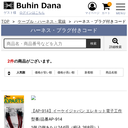
0
ゲスト様
ログインはこちら
マイページ
カート
MENU
TOP
ケーブル・ハーネス・電線
ハーネス・プラグ付きコード
ハーネス・プラグ付きコード
詳細検索
2
件
の商品がございます。
人気順
価格が安い順
価格が高い順
新着順
商品名順
【AP-914】イーケイジャパン エレキット電子工作
型番/品番AP-914
1個 (1個あたり244円（税込 268円）)