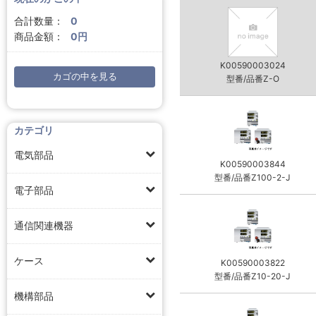
合計数量：
0
商品金額：
0円
K00590003024
カゴの中を見る
型番/品番Z-O
カテゴリ
電気部品
K00590003844
型番/品番Z100-2-J
電子部品
通信関連機器
ケース
K00590003822
型番/品番Z10-20-J
機構部品