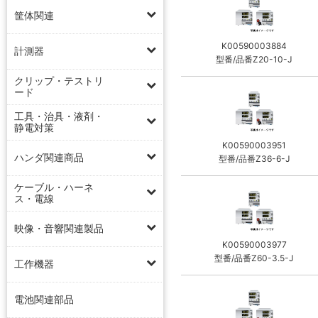
筐体関連
K00590003884
計測器
型番/品番Z20-10-J
クリップ・テストリ
ード
工具・治具・液剤・
静電対策
K00590003951
ハンダ関連商品
型番/品番Z36-6-J
ケーブル・ハーネ
ス・電線
映像・音響関連製品
K00590003977
型番/品番Z60-3.5-J
工作機器
電池関連部品