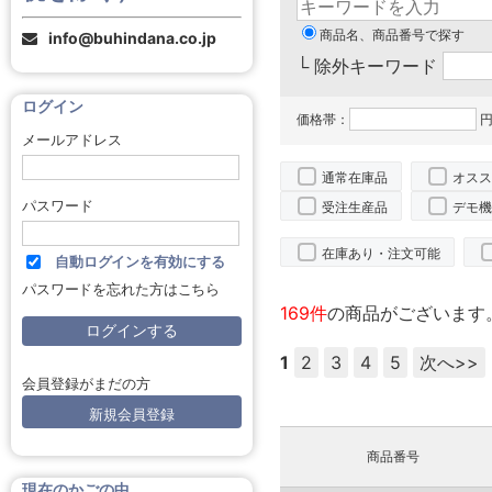
商品名、商品番号で探す
info@buhindana.co.jp
└ 除外キーワード
ログイン
価格帯：
円
メールアドレス
通常在庫品
オスス
パスワード
受注生産品
デモ機
在庫あり・注文可能
自動ログインを有効にする
パスワードを忘れた方はこちら
169件
の商品がございます
1
2
3
4
5
次へ>>
会員登録がまだの方
新規会員登録
商品番号
現在のかごの中