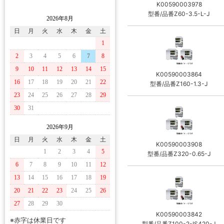
K00590003978
型番/品番Z60-3.5-L-J
2026年8月
日
月
火
水
木
金
土
1
2
3
4
5
6
7
8
9
10
11
12
13
14
15
K00590003864
16
17
18
19
20
21
22
型番/品番Z160-1.3-J
23
24
25
26
27
28
29
30
31
2026年9月
日
月
火
水
木
金
土
K00590003908
1
2
3
4
5
型番/品番Z320-0.65-J
6
7
8
9
10
11
12
13
14
15
16
17
18
19
20
21
22
23
24
25
26
27
28
29
30
K00590003842
※赤字は休業日です
型番/品番Z100-2-IS420-J