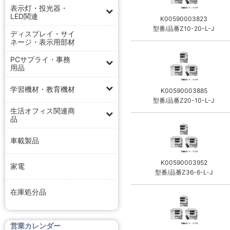
表示灯・投光器・
LED関連
K00590003823
型番/品番Z10-20-L-J
ディスプレイ・サイ
ネージ・表示用部材
PCサプライ・事務
用品
学習機材・教育機材
K00590003885
型番/品番Z20-10-L-J
生活オフィス関連商
品
車載製品
K00590003952
家電
型番/品番Z36-6-L-J
在庫処分品
営業カレンダー