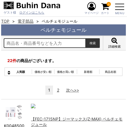
0
ゲスト様
ログインはこちら
マイページ
カート
MENU
TOP
電子部品
ペルチェモジュール
ペルチェモジュール
詳細検索
22
件
の商品がございます。
人気順
価格が安い順
価格が高い順
新着順
商品名順
1
2
次へ>>
【FEC-1715NP】ジーマックス(Z-MAX) ペルチェモ
ジュール
K0048500