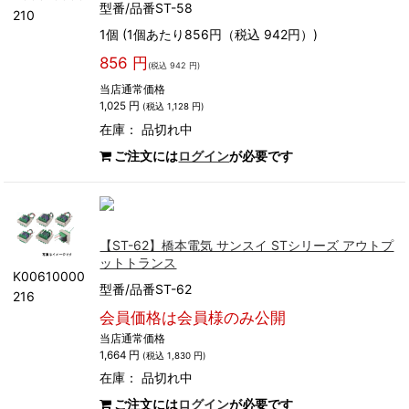
型番/品番ST-58
210
1個 (1個あたり856円（税込 942円）)
856 円
(税込 942 円)
当店通常価格
1,025 円
(税込 1,128 円)
在庫：
品切れ中
ご注文には
ログイン
が必要です
【ST-62】橋本電気 サンスイ STシリーズ アウトプ
ットトランス
K00610000
型番/品番ST-62
216
会員価格は会員様のみ公開
当店通常価格
1,664 円
(税込 1,830 円)
在庫：
品切れ中
ご注文には
ログイン
が必要です