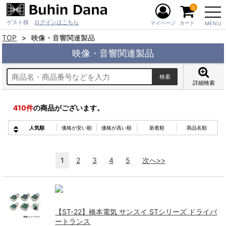
0
ゲスト様
ログインはこちら
マイページ
カート
MENU
TOP
映像・音響関連製品
映像・音響関連製品
詳細検索
410
件
の商品がございます。
人気順
価格が安い順
価格が高い順
新着順
商品名順
1
2
3
4
5
次へ>>
【ST-22】橋本電気 サンスイ STシリーズ ドライバ
ートランス