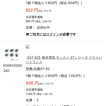
1個 (1個あたり822円（税込 904円）)
822 円
(税込 904 円)
当店通常価格
985 円
(税込 1,084 円)
在庫：
品切れ中
ご注文には
ログイン
が必要です
【ST-92】橋本電気 サンスイ STシリーズ ドライバ
ートランス
K00610000
型番/品番ST-92
240
1個 (1個あたり956円（税込 1,052円）)
956 円
(税込 1,052 円)
当店通常価格
1,146 円
(税込 1,261 円)
在庫： 2