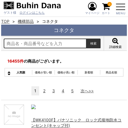
0
ゲスト様
ログインはこちら
マイページ
カート
MENU
TOP
機構部品
コネクタ
コネクタ
詳細検索
16455
件
の商品がございます。
人気順
価格が安い順
価格が高い順
新着順
商品名順
1
2
3
4
5
次へ>>
【WK4100F】パナソニック ロック式接地防水コ
ンセント(キャップ付)