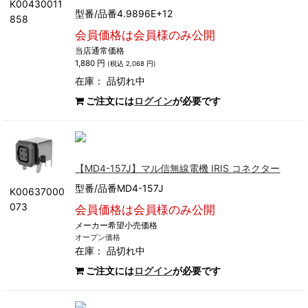
K00430011
型番/品番4.9896E+12
858
会員価格は会員様のみ公開
当店通常価格
1,880 円
(税込 2,068 円)
在庫：
品切れ中
ご注文には
ログイン
が必要です
【MD4-157J】マル信無線電機 IRIS コネクター
型番/品番MD4-157J
K00637000
073
会員価格は会員様のみ公開
メーカー希望小売価格
オープン価格
在庫：
品切れ中
ご注文には
ログイン
が必要です